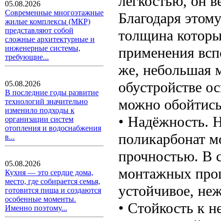
лёгкостью, он в
05.08.2026
Современные многоэтажные
Благодаря этом
жилые комплексы (МКР)
представляют собой
толщина которых
сложные архитектурные и
инженерные системы,
применения всп
требующие...
же, небольшая 
обустройстве ос
05.08.2026
В последние годы развитие
можно обойтись
технологий значительно
изменило подходы к
• Надёжность. 
организации систем
отопления и водоснабжения
поликарбонат м
в...
прочностью. В 
05.08.2026
монтажных проце
Кухня — это сердце дома,
место, где собирается семья,
устойчивое, неж
готовится пища и создаются
особенные моменты.
• Стойкость к 
Именно поэтому...