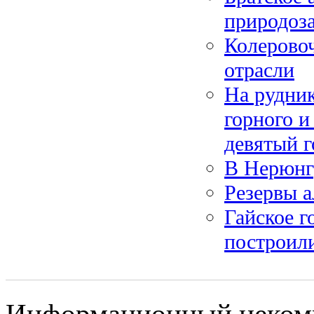
природоз
Колеровоч
отрасли
На рудник
горного и
девятый г
В Нерюнгр
Резервы 
Гайское г
построили