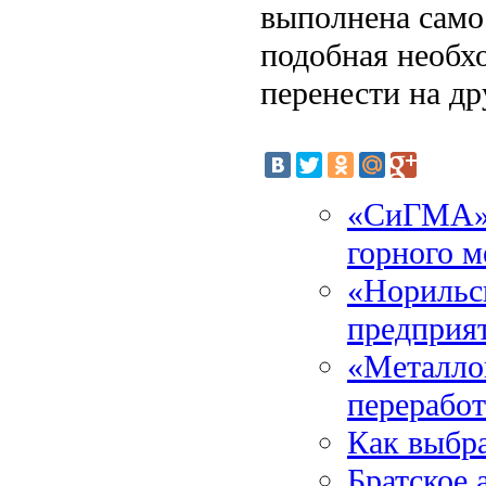
выполнена самос
подобная необх
перенести на др
«СиГМА» 
горного м
«Норильс
предприят
«Металлои
переработ
Как выбра
Братское 