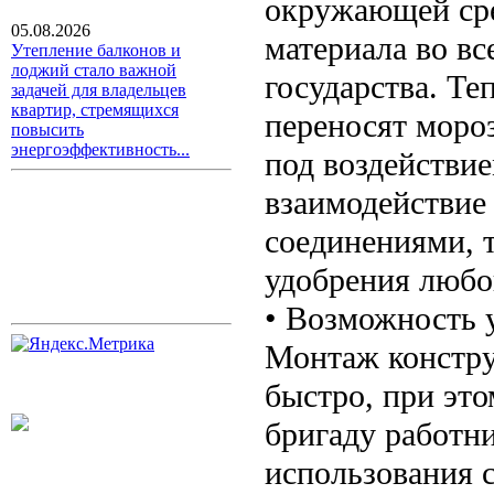
окружающей сре
05.08.2026
материала во вс
Утепление балконов и
лоджий стало важной
государства. Те
задачей для владельцев
квартир, стремящихся
переносят мороз
повысить
энергоэффективность...
под воздействие
взаимодействие
соединениями, 
удобрения любо
• Возможность 
Монтаж констру
быстро, при эт
бригаду работни
использования 