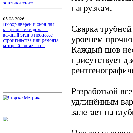
эстетики этого...
нагрузкам.
05.08.2026
Выбор дверей и окон для
Сварка трубной
квартиры или дома —
важный этап в процессе
уровнем прочно
строительства или ремонта,
который влияет на...
Каждый шов нес
присутствует д
рентгенографич
Разработкой все
удлинённым вар
залегает на глу
Однако основны