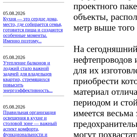
проектного паке
05.08.2026
объекты, распо
Кухня — это сердце дома,
место, где собирается семья,
метр выше того 
готовится пища и создаются
особенные моменты.
Именно поэтому...
На сегодняшний
нефтепроводов 
05.08.2026
Утепление балконов и
для их изготов
лоджий стало важной
задачей для владельцев
приобрести кот
квартир, стремящихся
повысить
материал отлич
энергоэффективность...
периодом и сто
05.08.2026
имеется весьма
Правильная организация
освещения в кухне и
предохранительн
столовой зоне — важный
аспект комфорта,
могут похваста
функциональности и