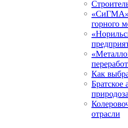
Строитель
«СиГМА» 
горного м
«Норильс
предприят
«Металлои
переработ
Как выбра
Братское 
природоз
Колеровоч
отрасли