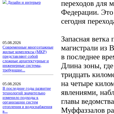
переходов для 
Дизайн и интерьер
Федерации. Это
сегодня переход
Запасная ветка
05.08.2026
магистрали из 
Современные многоэтажные
жилые комплексы (МКР)
в последнее вр
представляют собой
сложные архитектурные и
Длина зоны, где
инженерные системы,
требующие...
тридцать киломе
на четыре килом
05.08.2026
В последние годы развитие
явлениями, наб
технологий значительно
изменило подходы к
главы ведомств
организации систем
отопления и водоснабжения
Муффаззалов рас
в...