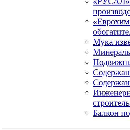
«РУСАЛ» 
производс
«Еврохим»
обогатите
Мука изв
Минераль
Подвижны
Содержани
Содержани
Инженерн
строитель
Балкон по