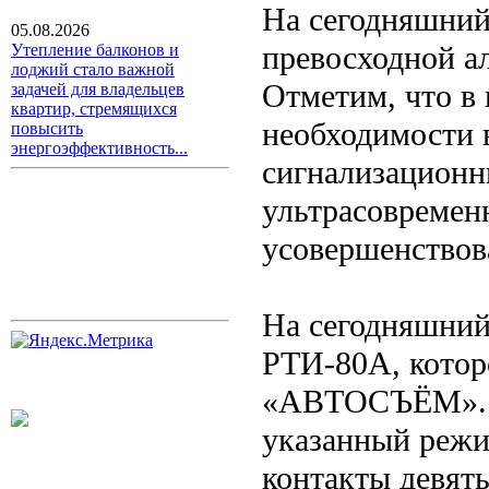
На сегодняшний 
05.08.2026
превосходной а
Утепление балконов и
лоджий стало важной
Отметим, что в
задачей для владельцев
квартир, стремящихся
необходимости 
повысить
энергоэффективность...
сигнализационн
ультрасовремен
усовершенствов
На сегодняшний
РТИ-80А, котор
«АВТОСЪЁМ». Дл
указанный режи
контакты девят