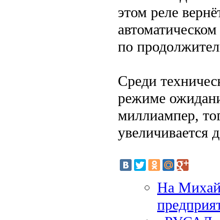
этом реле вернё
автоматическом 
по продолжитель
Среди техническ
режиме ожидани
миллиампер, тог
увеличивается 
На Михай
предприя