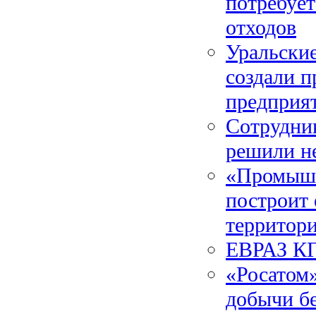
потребует
отходов
Уральские
создали п
предприя
Сотрудни
решили не
«Промышл
построит 
территори
ЕВРАЗ КГ
«Росатом»
добычи б