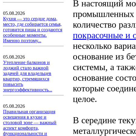
В настоящий мо
промышленных о
05.08.2026
Кухня — это сердце дома,
количество разл
место, где собирается семья,
готовится пища и создаются
покрасочные и 
особенные моменты.
Именно поэтому...
несколько вари
основание из б
05.08.2026
Утепление балконов и
системы, а такж
лоджий стало важной
задачей для владельцев
основание состо
квартир, стремящихся
повысить
которые соедине
энергоэффективность...
целое.
05.08.2026
Правильная организация
освещения в кухне и
В середине теку
столовой зоне — важный
аспект комфорта,
металлургическ
функциональности и