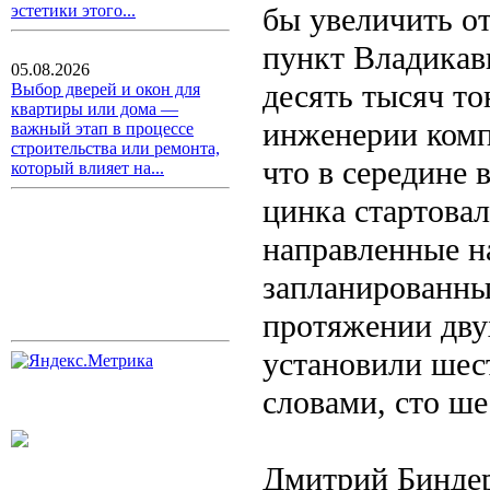
бы увеличить о
эстетики этого...
пункт Владикав
05.08.2026
десять тысяч то
Выбор дверей и окон для
квартиры или дома —
инженерии комп
важный этап в процессе
строительства или ремонта,
что в середине 
который влияет на...
цинка стартова
направленные н
запланированны
протяжении дву
установили шес
словами, сто ше
Дмитрий Биндер 