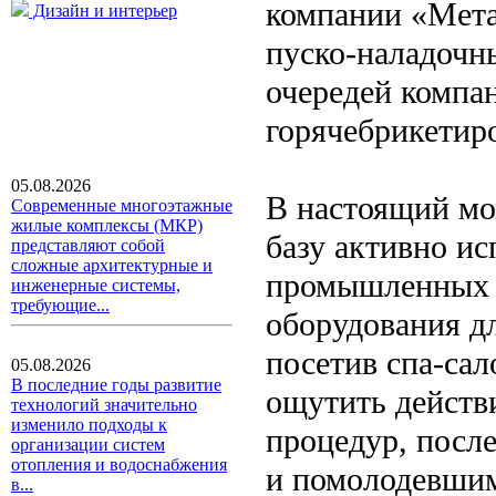
компании «Мета
Дизайн и интерьер
пуско-наладочн
очередей компа
горячебрикетир
05.08.2026
В настоящий мо
Современные многоэтажные
жилые комплексы (МКР)
базу активно ис
представляют собой
сложные архитектурные и
промышленных а
инженерные системы,
требующие...
оборудования дл
посетив спа-са
05.08.2026
В последние годы развитие
ощутить действ
технологий значительно
изменило подходы к
процедур, посл
организации систем
отопления и водоснабжения
и помолодевшим
в...