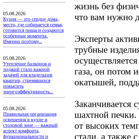
жизнь без физич
05.08.2026
что вам нужно 
Кухня — это сердце дома,
место, где собирается семья,
готовится пища и создаются
особенные моменты.
Эксперты актив
Именно поэтому...
трубные издели
осуществляется
05.08.2026
Утепление балконов и
газа, он потом 
лоджий стало важной
задачей для владельцев
окатышей, подд
квартир, стремящихся
повысить
энергоэффективность...
Заканчивается 
05.08.2026
шахтной печки.
Правильная организация
освещения в кухне и
от высоких тем
столовой зоне — важный
аспект комфорта,
стали, а также 
функциональности и