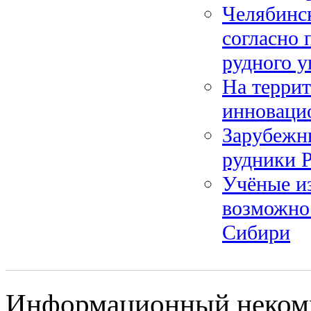
Челябинс
согласно 
рудного у
На террит
инноваци
Зарубежны
рудники 
Учёные из
возможно
Сибири
Информационный некомме