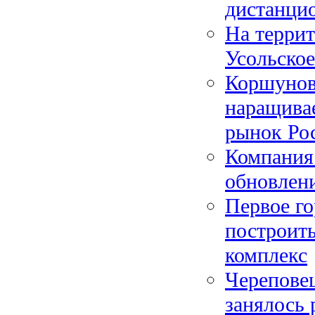
дистанци
На террит
Усольское
Коршуновс
наращивае
рынок Ро
Компания
обновлен
Первое го
построить
комплекс
Череповец
занялось 