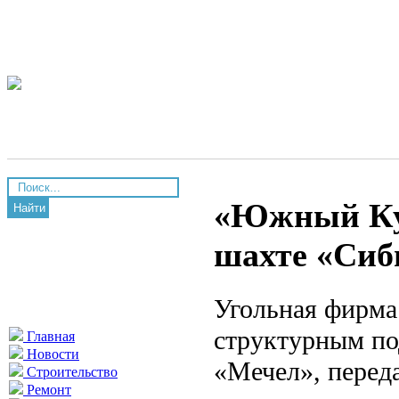
«Южный Куз
Найти
шахте «Сиб
Угольная фирм
структурным по
Главная
Новости
«Мечел», переда
Строительство
Ремонт