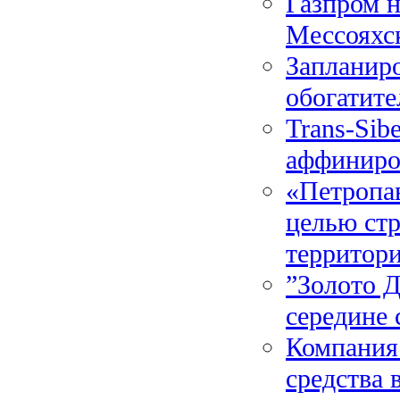
Газпром н
Мессояхс
Запланиро
обогатите
Trans-Sib
аффиниро
«Петропав
целью стр
территор
”Золото Д
середине 
Компания
средства 