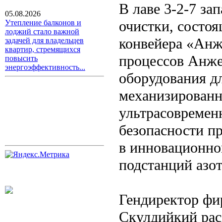
В лаве 3-2-7 з
05.08.2026
очистки, состоя
Утепление балконов и
лоджий стало важной
конвейера «Анж
задачей для владельцев
квартир, стремящихся
процессов Анже
повысить
энергоэффективность...
оборудования дл
механизированн
ультрасовремен
безопасности п
в инновационно
подстанций азот
Гендиректор ф
Скулдийкий расс