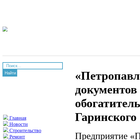
«Петропавл
Найти
документов
обогатител
Гаринского
Главная
Новости
Строительство
Предприятие «П
Ремонт