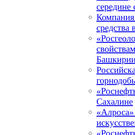
середине 
Компания
средства 
«Росгеоло
свойствам
Башкири
Российска
горнодоб
«Роснефт
Сахалине
«Алроса» 
искусств
«Роснефть