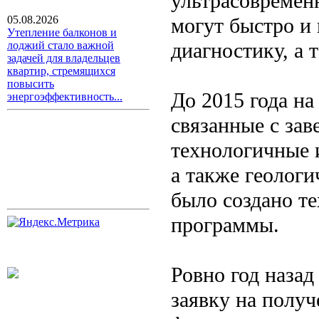
ультрасовремен
могут быстро и
05.08.2026
Утепление балконов и
диагностику, а 
лоджий стало важной
задачей для владельцев
квартир, стремящихся
повысить
До 2015 года н
энергоэффективность...
связанные с за
технологичные 
а также геологи
было создано т
программы.
Ровно год наза
заявку на полу