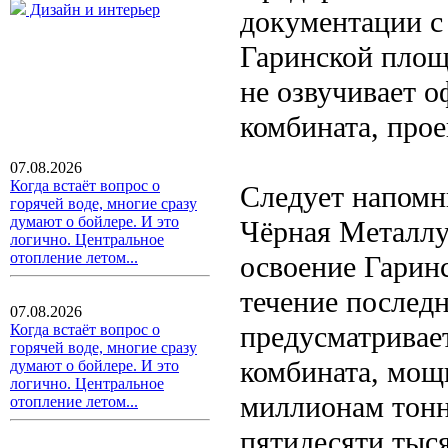
Дизайн и интерьер
документации с
Гаринской площа
не озвучивает о
комбината, про
07.08.2026
Когда встаёт вопрос о
Следует напомн
горячей воде, многие сразу
думают о бойлере. И это
Чёрная Металлу
логично. Центральное
отопление летом...
освоение Гарин
течение последн
07.08.2026
предусматривает
Когда встаёт вопрос о
горячей воде, многие сразу
комбината, мощн
думают о бойлере. И это
логично. Центральное
миллионам тонн
отопление летом...
пятидесяти тыс