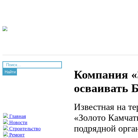
Компания «
Найти
осваивать 
Известная на т
«Золото Камчат
Главная
Новости
подрядной орган
Строительство
Ремонт