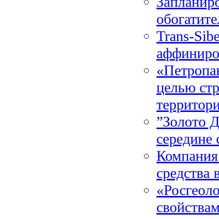
Запланиро
обогатите
Trans-Sib
аффиниро
«Петропав
целью стр
территор
”Золото Д
середине 
Компания
средства 
«Росгеоло
свойствам