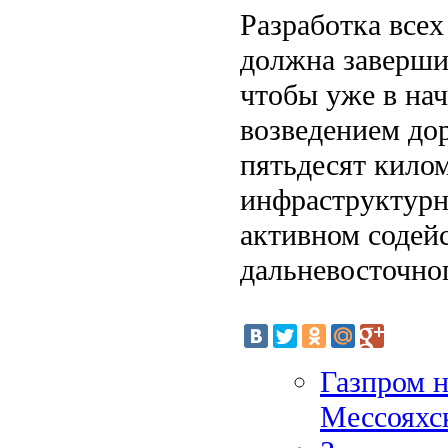
Разработка все
должна заверши
чтобы уже в на
возведением до
пятьдесят кило
инфраструктурн
активном содей
дальневосточног
Газпром н
Мессояхс