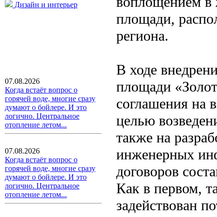
воплощением в 
Дизайн и интерьер
площади, распо
региона.
В ходе внедрен
07.08.2026
площади «Золот
Когда встаёт вопрос о
горячей воде, многие сразу
соглашения на 
думают о бойлере. И это
логично. Центральное
целью возведен
отопление летом...
также на разраб
инженерных инф
07.08.2026
Когда встаёт вопрос о
договоров сост
горячей воде, многие сразу
думают о бойлере. И это
Как в первом, т
логично. Центральное
отопление летом...
задействован п