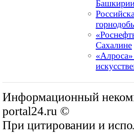
Башкири
Российска
горнодоб
«Роснефт
Сахалине
«Алроса» 
искусств
Информационный некомме
portal24.ru ©
При цитировании и испо