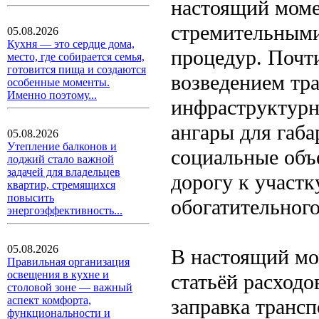
настоящий моме
стремительными
05.08.2026
Кухня — это сердце дома,
процедур. Почти
место, где собирается семья,
готовится пища и создаются
возведением тр
особенные моменты.
Именно поэтому...
инфраструктурн
ангары для габ
05.08.2026
Утепление балконов и
социальные объ
лоджий стало важной
задачей для владельцев
дорогу к участк
квартир, стремящихся
повысить
обогатительног
энергоэффективность...
05.08.2026
В настоящий мо
Правильная организация
освещения в кухне и
статьёй расход
столовой зоне — важный
аспект комфорта,
заправка трансп
функциональности и