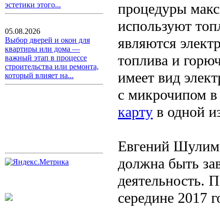
процедуры мак
эстетики этого...
используют топ
05.08.2026
являются элект
Выбор дверей и окон для
квартиры или дома —
топлива и горю
важный этап в процессе
строительства или ремонта,
имеет вид элект
который влияет на...
с микрочипом в
карту
в одной и
Евгений Шулимо
должна быть зав
деятельность. 
середине 2017 г