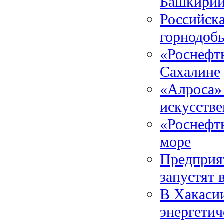
Башкири
Российска
горнодоб
«Роснефт
Сахалине
«Алроса» 
искусств
«Роснефть
море
Предприя
запустят 
В Хакасии
энергетич