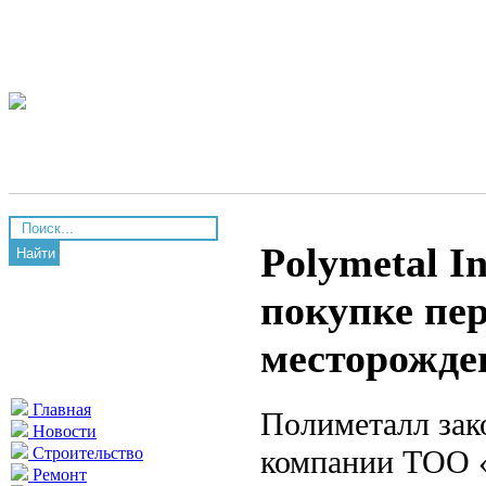
Polymetal I
Найти
покупке пер
месторожде
Главная
Полиметалл зак
Новости
компании ТОО «
Строительство
Ремонт