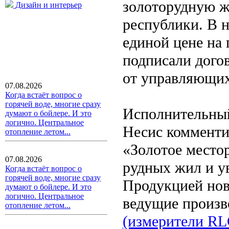
золоторудную ж
Дизайн и интерьер
республики. В н
единой цене на
подписали дого
от управляющих
07.08.2026
Когда встаёт вопрос о
горячей воде, многие сразу
Исполнительный 
думают о бойлере. И это
логично. Центральное
Несис комменти
отопление летом...
«Золотое место
07.08.2026
рудных жил и у
Когда встаёт вопрос о
горячей воде, многие сразу
Продукцией нов
думают о бойлере. И это
логично. Центральное
ведущие произв
отопление летом...
(измерители RL