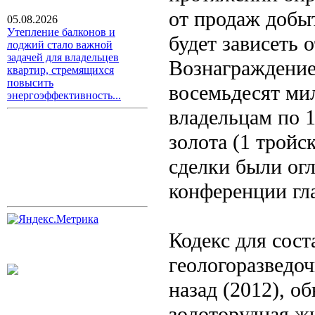
от продаж добыт
05.08.2026
Утепление балконов и
будет зависеть 
лоджий стало важной
задачей для владельцев
Вознаграждение
квартир, стремящихся
повысить
восемьдесят мил
энергоэффективность...
владельцам по 
золота (1 тройс
сделки были огл
конференции гла
Кодекс для сост
геологоразведоч
назад (2012), о
золоторудная ж