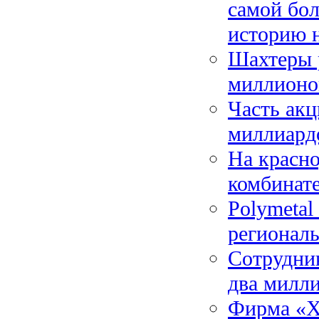
самой бо
историю 
Шахтеры р
миллионов
Часть акц
миллиард
На красн
комбинат
Polymetal
региональ
Сотрудник
два милли
Фирма «Х