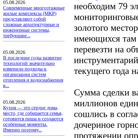
05.08.2026
необходим 79 э
Современные многоэтажные
жилые комплексы (МКР)
мониторинговые
представляют собой
сложные архитектурные и
золотого место
инженерные системы,
требующие...
имеющихся там 
перевезти на об
05.08.2026
инструментарий
В последние годы развитие
технологий значительно
текущего года н
изменило подходы к
организации систем
отопления и водоснабжения
в...
Сумма сделки ва
миллионов един
05.08.2026
Кухня — это сердце дома,
сошлись в согла
место, где собирается семья,
готовится пища и создаются
дочериное горн
особенные моменты.
Именно поэтому...
протяжении опр