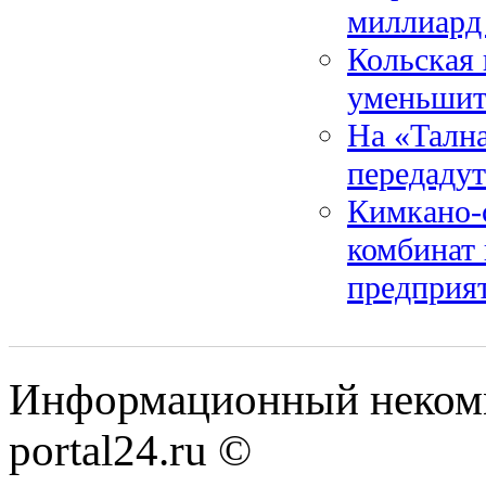
миллиард
Кольская 
уменьшит
На «Талн
передаду
Кимкано-
комбинат 
предприя
Информационный некомме
portal24.ru ©