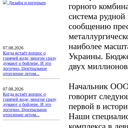
Дизайн и интерьер
горного комбина
система рудной
сообщению прес
металлургическ
наиболее масшт
07.08.2026
Когда встаёт вопрос о
Украины. Бюдже
горячей воде, многие сразу
думают о бойлере. И это
двух миллионов
логично. Центральное
отопление летом...
Начальник ООО
07.08.2026
говорит следую
Когда встаёт вопрос о
горячей воде, многие сразу
первой в истори
думают о бойлере. И это
логично. Центральное
Наши специалис
отопление летом...
комплекса в дев