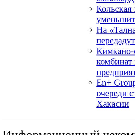
Кольская 
уменьшит
На «Талн
передаду
Кимкано-
комбинат 
предприя
En+ Group
очереди с
Хакасии
Информационный некомме