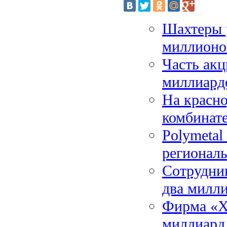
Шахтеры р
миллионов
Часть акц
миллиард
На красн
комбинат
Polymetal
региональ
Сотрудник
два милли
Фирма «Х
миллиард