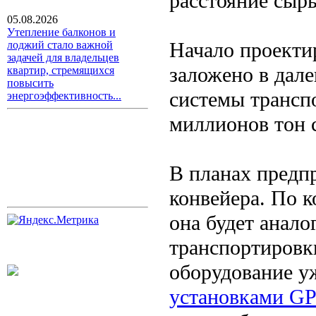
расстояние сырь
05.08.2026
Утепление балконов и
Начало проекти
лоджий стало важной
задачей для владельцев
заложено в дале
квартир, стремящихся
повысить
системы трансп
энергоэффективность...
миллионов тон 
В планах предпр
конвейера. По 
она будет анало
транспортировк
оборудование у
установками G