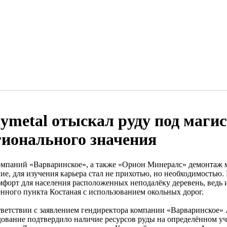
lymetal отыскал руду под маги
гионального значения
омпаний «Варваринское», а также «Орион Минералс» демонтаж 
ие, для изучения карьера стал не прихотью, но необходимостью.
мфорт для населения расположенных неподалёку деревень, ведь 
ённого пункта Костаная с использованием окольных дорог.
тветствии с заявлением гендиректора компании «Варваринское»
дование подтвердило наличие ресурсов руды на определённом у