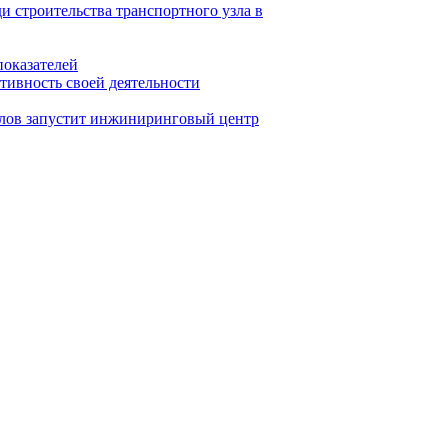
и строительства транспортного узла в
показателей
тивность своей деятельности
ллов запустит инжиниринговый центр