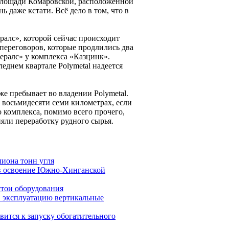
площади Комаровской, расположенной
ь даже кстати. Всё дело в том, что в
алс», которой сейчас происходит
 переговоров, которые продлились два
ралс» у комплекса «Казцинк».
леднем квартале Polymetal надеется
же пребывает во владении Polymetal.
 восьмидесяти семи километрах, если
 комплекса, помимо всего прочего,
няли переработку рудного сырья.
лиона тонн угля
в освоение Южно-Хинганской
стои оборудования
в эксплуатацию вертикальные
ится к запуску обогатительного