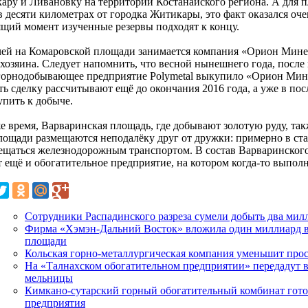
ару и Ливановку на территории Костанайского региона. А для 
 десяти километрах от городка Житикары, это факт оказался очен
ящий момент изученные резервы подходят к концу.
ей на Комаровской площади занимается компания «Орион Минер
 хозяина. Следует напомнить, что весной нынешнего года, после
 горнодобывающее предприятие Polymetal выкупило «Орион Мине
ь сделку рассчитывают ещё до окончания 2016 года, а уже в пос
упить к добыче.
е время, Варваринская площадь, где добывают золотую руду, так
лощади размещаются неподалёку друг от дружки: примерно в ста
ещаться железнодорожным транспортом. В состав Варваринского
т ещё и обогатительное предприятие, на котором когда-то выпол
Сотрудники Распадинского разреза сумели добыть два мил
Фирма «Хэмэн-Дальний Восток» вложила один миллиард 
площади
Кольская горно-металлургическая компания уменьшит про
На «Талнахском обогатительном предприятии» передадут 
мельницы
Кимкано-сутарский горный обогатительный комбинат готов
предприятия