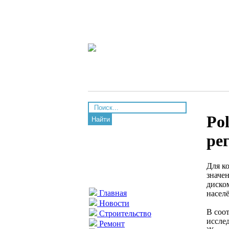
Po
Найти
ре
Для к
значен
диско
Главная
насел
Новости
В соо
Строительство
иссле
Ремонт