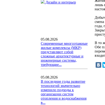
Житик
Дизайн и интерьер
лишь в
насто
Добыч
смена
года,
Закрыт
прист
05.08.2026
В то ж
Современные многоэтажные
Обе п
жилые комплексы (МКР)
перем
представляют собой
входи
сложные архитектурные и
инженерные системы,
требующие...
05.08.2026
В последние годы развитие
технологий значительно
изменило подходы к
организации систем
отопления и водоснабжения
в...