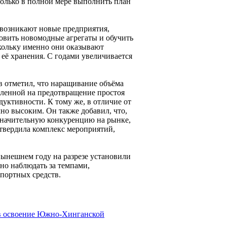
только в полной мере выполнить план
 возникают новые предприятия,
овить новомодные агрегаты и обучить
скольку именно они оказывают
её хранения. С годами увеличивается
в отметил, что наращивание объёма
вленной на предотвращение простоя
уктивности. К тому же, в отличие от
чно высоким. Он также добавил, что,
значительную конкуренцию на рынке,
утвердила комплекс мероприятий,
нынешнем году на разрезе установили
но наблюдать за темпами,
портных средств.
в освоение Южно-Хинганской