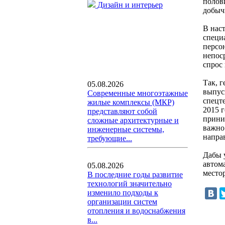
полов
Дизайн и интерьер
добычи
В нас
специ
персо
непос
спрос
Так, 
05.08.2026
выпус
Современные многоэтажные
спецт
жилые комплексы (МКР)
2015 г
представляют собой
прини
сложные архитектурные и
важно
инженерные системы,
напра
требующие...
Дабы 
автом
05.08.2026
место
В последние годы развитие
технологий значительно
изменило подходы к
организации систем
отопления и водоснабжения
в...