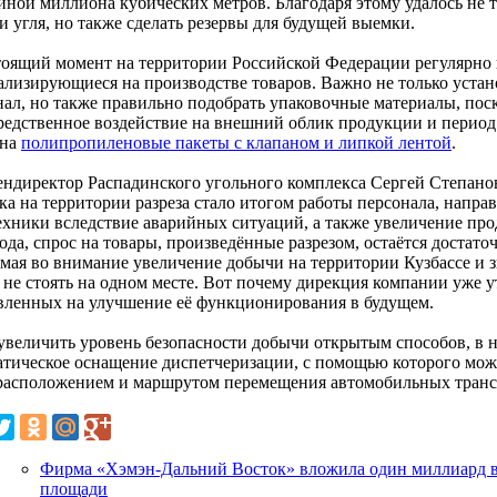
иной миллиона кубических метров. Благодаря этому удалось не 
 угля, но также сделать резервы для будущей выемки.
тоящий момент на территории Российской Федерации регулярно
ализирующиеся на производстве товаров. Важно не только устан
нал, но также правильно подобрать упаковочные материалы, по
редственное воздействие на внешний облик продукции и период 
 на
полипропиленовые пакеты с клапаном и липкой лентой
.
гендиректор Распадинского угольного комплекса Сергей Степано
ка на территории разреза стало итогом работы персонала, напра
ехники вследствие аварийных ситуаций, а также увеличение прод
ода, спрос на товары, произведённые разрезом, остаётся достато
мая во внимание увеличение добычи на территории Кузбассе и 
 не стоять на одном месте. Вот почему дирекция компании уже 
вленных на улучшение её функционирования в будущем.
увеличить уровень безопасности добычи открытым способов, в 
атическое оснащение диспетчеризации, с помощью которого мож
расположением и маршрутом перемещения автомобильных транс
Фирма «Хэмэн-Дальний Восток» вложила один миллиард 
площади