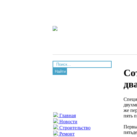
Со
Найти
дв
Специ
двухм
же пер
Главная
пять 
Новости
Первы
Строительство
пятьде
Ремонт