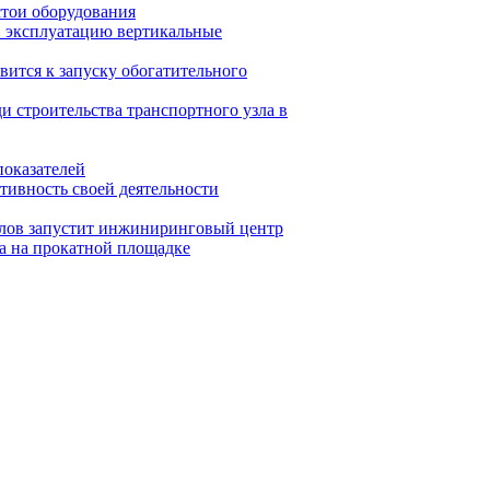
стои оборудования
в эксплуатацию вертикальные
ится к запуску обогатительного
и строительства транспортного узла в
показателей
тивность своей деятельности
ллов запустит инжиниринговый центр
на на прокатной площадке