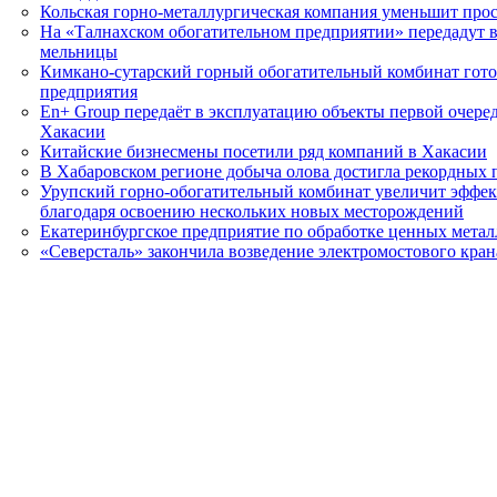
Кольская горно-металлургическая компания уменьшит про
На «Талнахском обогатительном предприятии» передадут 
мельницы
Кимкано-сутарский горный обогатительный комбинат готов
предприятия
En+ Group передаёт в эксплуатацию объекты первой очеред
Хакасии
Китайские бизнесмены посетили ряд компаний в Хакасии
В Хабаровском регионе добыча олова достигла рекордных 
Урупский горно-обогатительный комбинат увеличит эффек
благодаря освоению нескольких новых месторождений
Екатеринбургское предприятие по обработке ценных мета
«Северсталь» закончила возведение электромостового кра