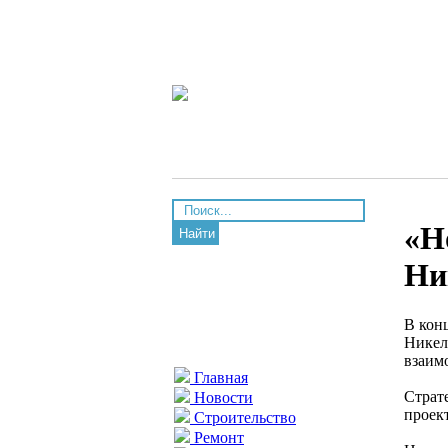
«Н
Найти
Ни
В кон
Никел
взаим
Главная
Страт
Новости
проек
Строительство
Ремонт