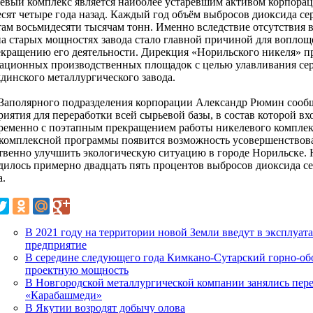
евый комплекс является наиболее устаревшим активом корпорац
есят четыре года назад. Каждый год объём выбросов диоксида с
там восьмидесяти тысячам тонн. Именно вследствие отсутствия 
на старых мощностях завода стало главной причиной для вопло
екращению его деятельности. Дирекция «Норильского никеля» п
ационных производственных площадок с целью улавливания сер
динского металлургического завода.
 Заполярного подразделения корпорации Александр Рюмин сооб
иятия для переработки всей сырьевой базы, в состав которой вх
ременно с поэтапным прекращением работы никелевого комплек
 комплексной программы появится возможность усовершенствова
твенно улучшить экологическую ситуацию в городе Норильске. 
дилось примерно двадцать пять процентов выбросов диоксида с
а.
В 2021 году на территории новой Земли введут в эксплуат
предприятие
В середине следующего года Кимкано-Сутарский горно-об
проектную мощность
В Новгородской металлургической компании занялись пере
«Карабашмеди»
В Якутии возродят добычу олова