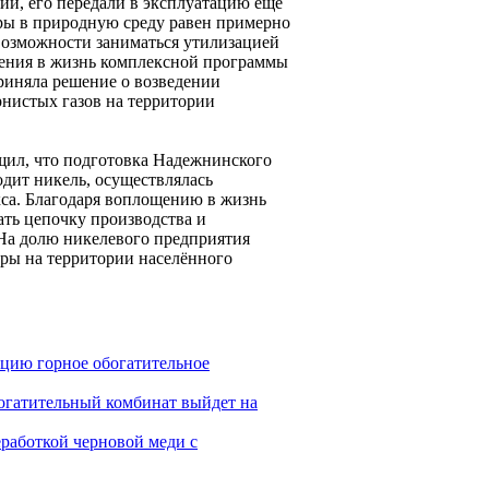
ии, его передали в эксплуатацию ещё
еры в природную среду равен примерно
возможности заниматься утилизацией
щения в жизнь комплексной программы
риняла решение о возведении
нистых газов на территории
щил, что подготовка Надежнинского
одит никель, осуществлялась
са. Благодаря воплощению в жизнь
ть цепочку производства и
На долю никелевого предприятия
еры на территории населённого
ацию горное обогатительное
огатительный комбинат выйдет на
работкой черновой меди с