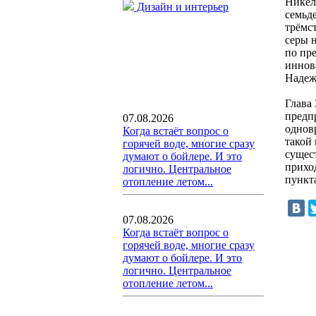
Никел
Дизайн и интерьер
семьд
трёмс
серы 
по пр
иннов
Надеж
Глава
предпр
07.08.2026
однов
Когда встаёт вопрос о
такой
горячей воде, многие сразу
сущес
думают о бойлере. И это
прихо
логично. Центральное
пункт
отопление летом...
07.08.2026
Когда встаёт вопрос о
горячей воде, многие сразу
думают о бойлере. И это
логично. Центральное
отопление летом...