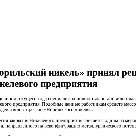
орильский никель» принял реш
келевого предприятия
це июня текущего года специалисты полностью остановили пл
евого предприятия. Подобные данные работникам средств массо
одействию с прессой «Норильского никеля».
егия закрытия Никелевого предприятия считается одним из меро
та, направленного на реконфигурацию металлургического потен