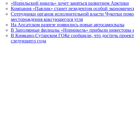
«Норильский никель» хочет заняться развитием Арктики
Компания «Павлик» станет резидентом особой экономиче
Сотрудники органов исполнительной власти Чукотки помог
месторождения коксующегося угля
На Апсатском разрезе появились новые автосамосвалы
В Заполярные филиалы «Норникель» прибыли инвесторы и
В Кимкано-Сутарском ГОКе сообщили, что достичь проект
следующего года