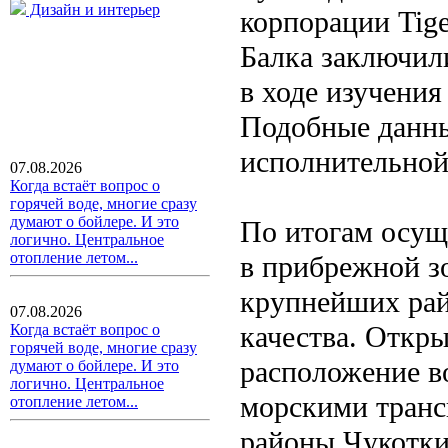
Дизайн и интерьер
корпорации Tig
Балка заключил
в ходе изучения
Подобные данны
исполнительной
07.08.2026
Когда встаёт вопрос о
горячей воде, многие сразу
думают о бойлере. И это
По итогам осущ
логично. Центральное
отопление летом...
в прибрежной з
крупнейших рай
07.08.2026
качества. Откры
Когда встаёт вопрос о
горячей воде, многие сразу
расположение в
думают о бойлере. И это
логично. Центральное
морскими транс
отопление летом...
районы Чукотк