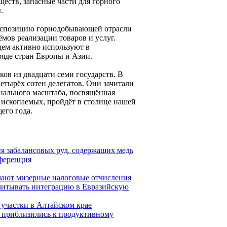
еств, запасные части для горного
.
 экспозицию горнодобывающей отрасли
ов реализации товаров и услуг.
щем активно используют в
ряде стран Европы и Азии.
ков из двадцати семи государств. В
етырёх сотен делегатов. Они зачитали
нального масштаба, посвящённая
 ископаемых, пройдёт в столице нашей
его года.
 забалансовых руд, содержащих медь
ференция
чают мизерные налоговые отчисления
учитывать интеграцию в Евразийскую
участки в Алтайском крае
 приблизились к продуктивному