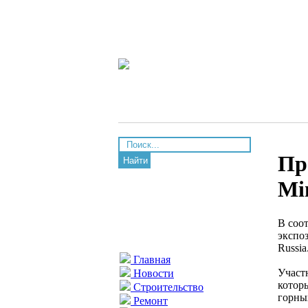
Пр
Найти
Mi
В соо
экспо
Russia
Главная
Участ
Новости
котор
Строительство
горны
Ремонт