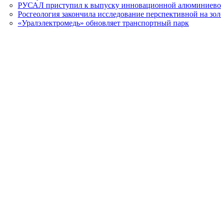
РУСАЛ приступил к выпуску инновационной алюминиево
Росгеология закончила исследование перспективной на з
«Уралэлектромедь» обновляет транспортный парк