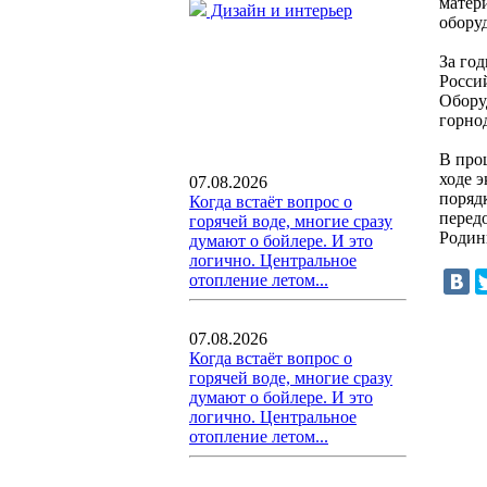
матер
Дизайн и интерьер
обору
За го
Росси
Обору
горно
В про
ходе 
07.08.2026
поряд
Когда встаёт вопрос о
перед
горячей воде, многие сразу
Родины
думают о бойлере. И это
логично. Центральное
отопление летом...
07.08.2026
Когда встаёт вопрос о
горячей воде, многие сразу
думают о бойлере. И это
логично. Центральное
отопление летом...