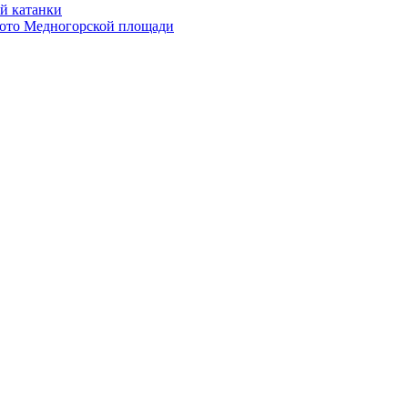
й катанки
олото Медногорской площади