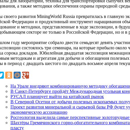
иалы для лабораторий, техника для транспортировки сыпучих вещ
дования, а также методики обеспечения охраны природной среды
ды своего развития MiningWorld Russia превратилась в главную
йской Федерации и продуктивный инструмент наращивания объём
дование и методики, представленные в ходе экспозиции, в буду
добывающем секторе не только в Российской Федерации, но и в 
шлом году мероприятие собрало двести семьдесят девять участни
экспозиции состоялось три семинара, на которые прибыло около ч
ка сорока докладов. Юбилейная двадцатая экспозиция межнацио
овым методикам и агрегатам для добычи и обогащения полезных
 в период с двадцать шестого по двадцать восьмое апреля текущ
На Урале внедряют комбинированную методику обогащения
В Санкт-Петербурге пройдёт Международная угольная кон
РУСАЛ планирует выйти на китайский рынок
В Северной Осетии от добычи полезных ископаемых полу
Проект развития минеральной и сырьевой базы РФ будет 
экономическую ассоциацию
Росгеология выделила самые перспективные золоторудные 
Шахтёры Гремячинского горно-обогатительного комбината
пласту