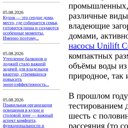
промышленных, 
05.08.2026
различные виды
Кухня — это сердце дома,
место, где собирается семья,
владеющие заго
готовится пища и создаются
особенные моменты.
домами, активн
Именно поэтому...
насосы Unilift 
компактных раз
05.08.2026
Утепление балконов и
объёмы воды из
лоджий стало важной
задачей для владельцев
природное, так 
квартир, стремящихся
повысить
энергоэффективность...
В прошлом году
05.08.2026
тестированием 
Правильная организация
освещения в кухне и
шесть с полови
столовой зоне — важный
аспект комфорта,
рассеяния (то с
функциональности и