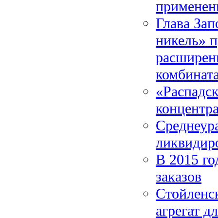
применен
Глава За
никель» п
расширен
комбинат
«Распадск
концентра
Среднеур
ликвидир
В 2015 г
заказов
Стойленс
агрегат д