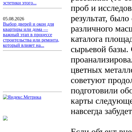
эстетики этого...
проб и исследов
результат, было
05.08.2026
Выбор дверей и окон для
различного мас
квартиры или дома —
важный этап в процессе
каталога площа
строительства или ремонта,
который влияет на...
сырьевой базы.
проанализирова
цветных металл
советуют продо
подготовили об
карты следующе
навсегда забуде
Если объект вне