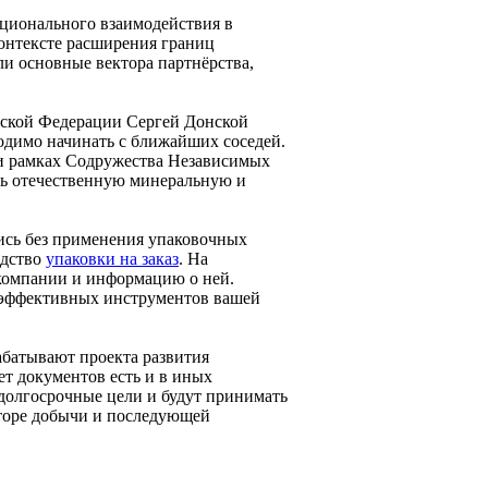
ционального взаимодействия в
контексте расширения границ
и основные вектора партнёрства,
йской Федерации Сергей Донской
ходимо начинать с ближайших соседей.
ли рамках Содружества Независимых
ть отечественную минеральную и
ись без применения упаковочных
одство
упаковки на заказ
. На
компании и информацию о ней.
о эффективных инструментов вашей
абатывают проекта развития
ет документов есть и в иных
долгосрочные цели и будут принимать
кторе добычи и последующей