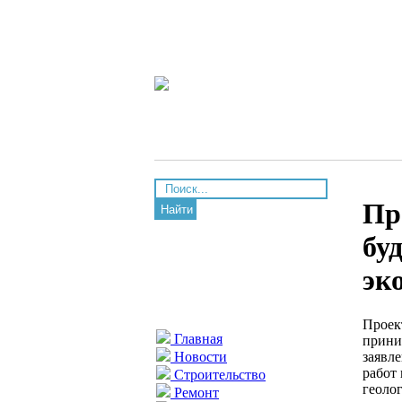
Пр
Найти
бу
эк
Проек
Главная
прини
заявл
Новости
работ
Строительство
геоло
Ремонт