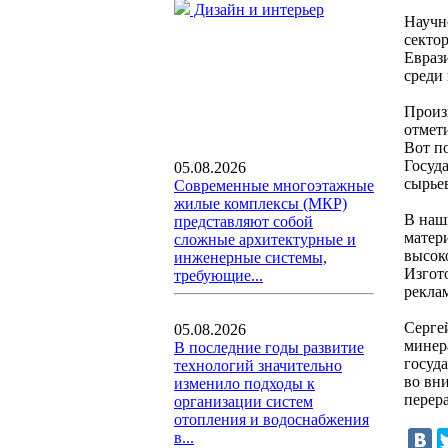
Дизайн и интерьер
Научн
секто
Евраз
среди
Произ
отмет
Вот п
Госуд
05.08.2026
сырье
Современные многоэтажные
жилые комплексы (МКР)
В наш
представляют собой
матер
сложные архитектурные и
высок
инженерные системы,
Изгот
требующие...
рекла
Серге
05.08.2026
минера
В последние годы развитие
госуд
технологий значительно
во вн
изменило подходы к
перер
организации систем
отопления и водоснабжения
в...