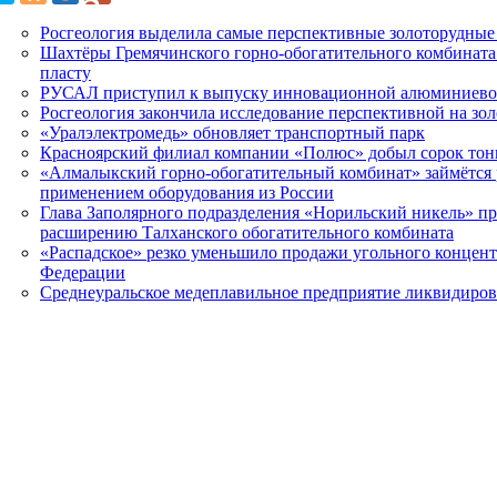
Росгеология выделила самые перспективные золоторудные 
Шахтёры Гремячинского горно-обогатительного комбината
пласту
РУСАЛ приступил к выпуску инновационной алюминиево
Росгеология закончила исследование перспективной на з
«Уралэлектромедь» обновляет транспортный парк
Красноярский филиал компании «Полюс» добыл сорок тон
«Алмалыкский горно-обогатительный комбинат» займётся 
применением оборудования из России
Глава Заполярного подразделения «Норильский никель» пр
расширению Талханского обогатительного комбината
«Распадское» резко уменьшило продажи угольного концент
Федерации
Среднеуральское медеплавильное предприятие ликвидиро