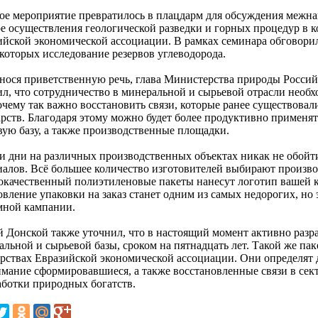
ое мероприятие превратилось в плацдарм для обсуждения межна
ре осуществления геологической разведки и горных процедур в 
ийской экономической ассоциации. В рамках семинара обговорил
 которых исследование резервов углеводорода.
нося приветственную речь, глава Министерства природы Росси
ил, что сотрудничество в минеральной и сырьевой отрасли необ
очему так важно восстановить связи, которые ранее существова
арств. Благодаря этому можно будет более продуктивно применя
вую базу, а также производственные площадки.
и дни на различных производственных объектах никак не обойт
иалов. Всё большее количество изготовителей выбирают произв
окачественный полиэтиленовые пакеты нанесут логотип вашей 
овление упаковки на заказ станет одним из самых недорогих, н
мной кампании.
й Донской также уточнил, что в настоящий момент активно разр
льной и сырьевой базы, сроком на пятнадцать лет. Такой же пак
арствах Евразийской экономической ассоциации. Они определят 
имание сформировавшиеся, а также восстановленные связи в се
аботки природных богатств.