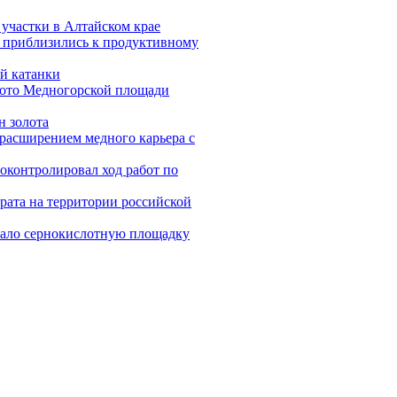
участки в Алтайском крае
 приблизились к продуктивному
й катанки
олото Медногорской площади
н золота
расширением медного карьера с
оконтролировал ход работ по
рата на территории российской
вало сернокислотную площадку