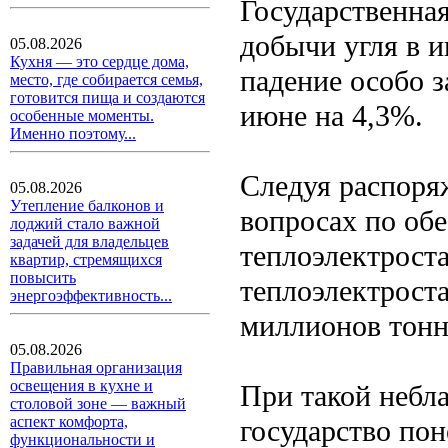
Государственна
добычи угля в и
05.08.2026
Кухня — это сердце дома,
падение особо 
место, где собирается семья,
готовится пища и создаются
июне на 4,3%.
особенные моменты.
Именно поэтому...
Следуя распоря
05.08.2026
Утепление балконов и
вопросах по об
лоджий стало важной
задачей для владельцев
теплоэлектрост
квартир, стремящихся
повысить
теплоэлектроста
энергоэффективность...
миллионов тонн 
05.08.2026
Правильная организация
освещения в кухне и
При такой небла
столовой зоне — важный
аспект комфорта,
государство по
функциональности и