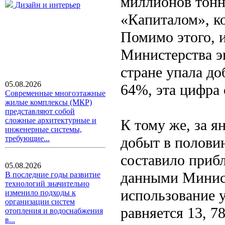
миллионов тонн
Дизайн и интерьер
«Капиталом», к
Помимо этого, и
Министерства э
стране упала до
05.08.2026
64%, эта цифра 
Современные многоэтажные
жилые комплексы (МКР)
представляют собой
сложные архитектурные и
К тому же, за я
инженерные системы,
добыт в полови
требующие...
составило прибл
05.08.2026
данными Минис
В последние годы развитие
технологий значительно
использование у
изменило подходы к
организации систем
равняется 13, 7
отопления и водоснабжения
в...