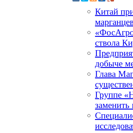
Китай при
марганце
«ФосАгро
ствола К
Предприя
добыче ме
Глава Маг
существе
Группе «Н
заменить 
Специали
исследов