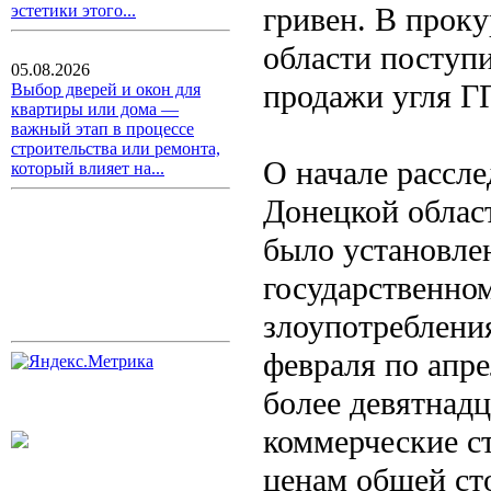
гривен. В прок
эстетики этого...
области поступ
05.08.2026
продажи угля Г
Выбор дверей и окон для
квартиры или дома —
важный этап в процессе
строительства или ремонта,
О начале рассл
который влияет на...
Донецкой облас
было установле
государственно
злоупотреблени
февраля по апре
более девятнадц
коммерческие с
ценам общей ст