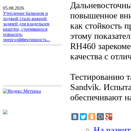
Дальневосточны
05.08.2026
повышенное вни
Утепление балконов и
лоджий стало важной
как стойкость п
задачей для владельцев
квартир, стремящихся
этому показате
повысить
энергоэффективность...
RH460 зарекоме
качества с отли
Тестированию т
Sandvik. Испыта
обеспечивают н
На развит