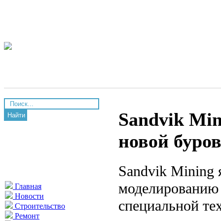
Sandvik Min
Найти
новой буро
Sandvik Mining
моделированию 
Главная
Новости
специальной те
Строительство
Ремонт