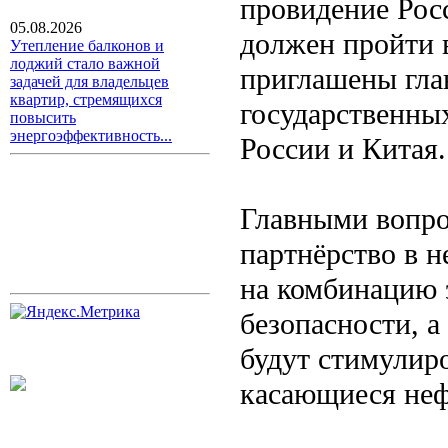
провидение Рос
05.08.2026
должен пройти 
Утепление балконов и
лоджий стало важной
приглашены гла
задачей для владельцев
квартир, стремящихся
государственных
повысить
энергоэффективность...
России и Китая.
Главными вопро
партнёрство в н
на комбинацию 
безопасности, а
будут стимулиро
касающиеся неф