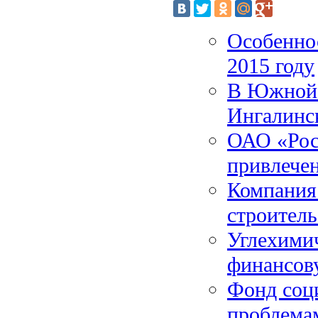
Особенно
2015 году
В Южной 
Ингалинс
ОАО «Рос
привлече
Компания
строитель
Углехимич
финансов
Фонд соци
проблема