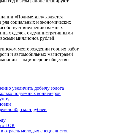
дый год в этом районе планируют
омпании «Полиметалл» является
в ряд социальных и экономических
способствует внедрению важных
чённых сделок с административными
 восьми миллионов рублей.
утинском месторождении горных работ
роги и автомобильных магистралей
компании – акционерное общество
венно увеличить добычу золота
сколько подземных конвейеров
руппу
новки
делено 45,5 млн рублей
оду
ого ГОК
в отрасль молодых специалистов