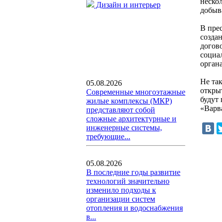
неско
Дизайн и интерьер
добыв
В пре
созда
догов
социа
орган
Не та
05.08.2026
откры
Современные многоэтажные
будут
жилые комплексы (МКР)
«Варв
представляют собой
сложные архитектурные и
инженерные системы,
требующие...
05.08.2026
В последние годы развитие
технологий значительно
изменило подходы к
организации систем
отопления и водоснабжения
в...