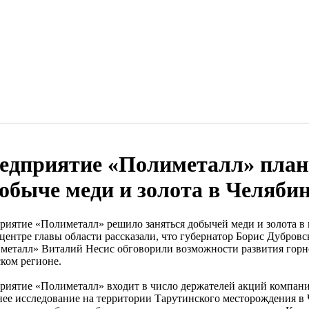
едприятие «Полиметалл» план
добыче меди и золота в Челяби
риятие «Полиметалл» решило заняться добычей меди и золота в
-центре главы области рассказали, что губернатор Борис Дубров
металл» Виталий Несис обговорили возможности развития горн
ском регионе.
риятие «Полиметалл» входит в число держателей акций компан
нее исследование на территории Тарутинского месторождения в 