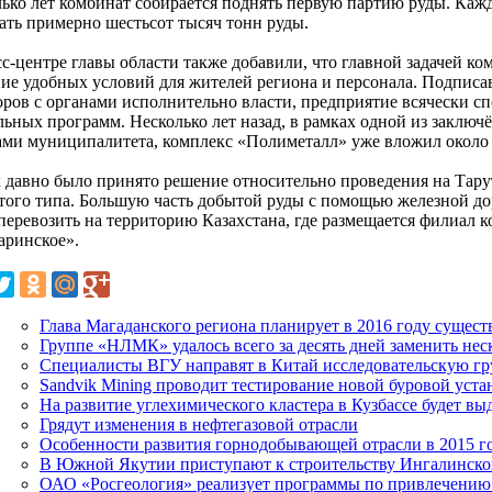
лько лет комбинат собирается поднять первую партию руды. Каж
ать примерно шестьсот тысяч тонн руды.
сс-центре главы области также добавили, что главной задачей к
ние удобных условий для жителей региона и персонала. Подписа
оров с органами исполнительно власти, предприятие всячески 
льных программ. Несколько лет назад, в рамках одной из заклю
ами муниципалитета, комплекс «Полиметалл» уже вложил около
к давно было принято решение относительно проведения на Тар
того типа. Большую часть добытой руды с помощью железной до
 перевозить на территорию Казахстана, где размещается филиал 
аринское».
Глава Магаданского региона планирует в 2016 году сущест
Группе «НЛМК» удалось всего за десять дней заменить не
Специалисты ВГУ направят в Китай исследовательскую г
Sandvik Mining проводит тестирование новой буровой уста
На развитие углехимического кластера в Кузбассе будет вы
Грядут изменения в нефтегазовой отрасли
Особенности развития горнодобывающей отрасли в 2015 г
В Южной Якутии приступают к строительству Ингалинск
ОАО «Росгеология» реализует программы по привлечению 