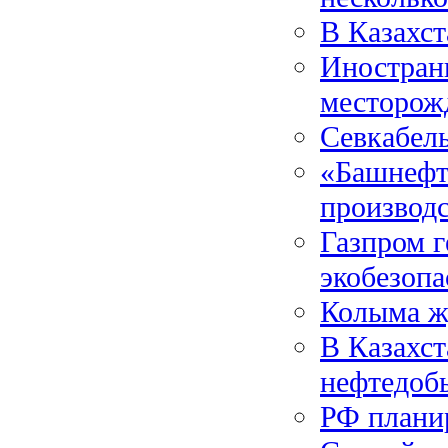
В Казахст
Иностранц
месторож
Севкабель
«Башнефт
производс
Газпром г
экобезопа
Колыма ж
В Казахст
нефтедоб
РФ планир