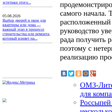
продемонстриро
эстетики этого...
самого начала. 
05.08.2026
расположенный 
Выбор дверей и окон для
квартиры или дома —
руководство уве
важный этап в процессе
строительства или ремонта,
рада получить 
который влияет на...
поэтому с нете
реализацию про
ОМЗ-Литей
для ком
Россыпей 
несколько