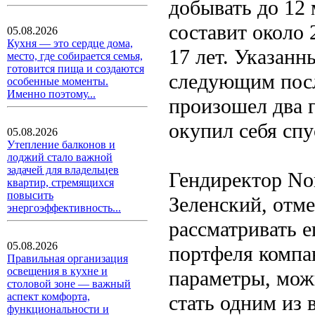
добывать до 12 
составит около 
05.08.2026
Кухня — это сердце дома,
17 лет. Указан
место, где собирается семья,
готовится пища и создаются
следующим посл
особенные моменты.
Именно поэтому...
произошел два 
окупил себя спу
05.08.2026
Утепление балконов и
лоджий стало важной
задачей для владельцев
Гендиректор No
квартир, стремящихся
повысить
Зеленский, отме
энергоэффективность...
рассматривать е
05.08.2026
портфеля компа
Правильная организация
освещения в кухне и
параметры, можн
столовой зоне — важный
аспект комфорта,
стать одним из
функциональности и