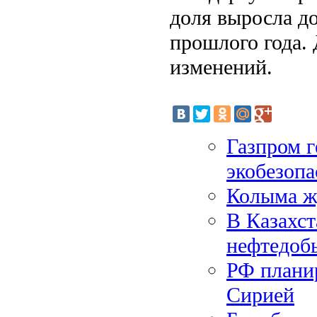
доля выросла до
прошлого года. 
изменений.
Газпром г
экобезопа
Колыма ж
В Казахст
нефтедоб
РФ планир
Сирией