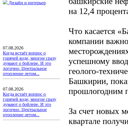
башкирские неф
Дизайн и интерьер
на 12,4 процент
Что касается «Б
компании важно
07.08.2026
месторождениях
Когда встаёт вопрос о
горячей воде, многие сразу
успешному ввод
думают о бойлере. И это
логично. Центральное
геолого-технич
отопление летом...
Башкирии, пока
прошлогодним п
07.08.2026
Когда встаёт вопрос о
горячей воде, многие сразу
думают о бойлере. И это
За счет новых 
логично. Центральное
отопление летом...
квартале получи