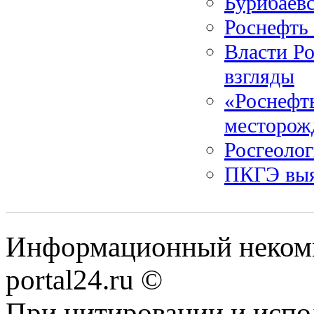
Бурибаев
Роснефть 
Власти Р
взгляды
«Роснефть
месторож
Росгеолог
ПКГЭ выя
Информационный некомме
portal24.ru ©
При цитировании и испо