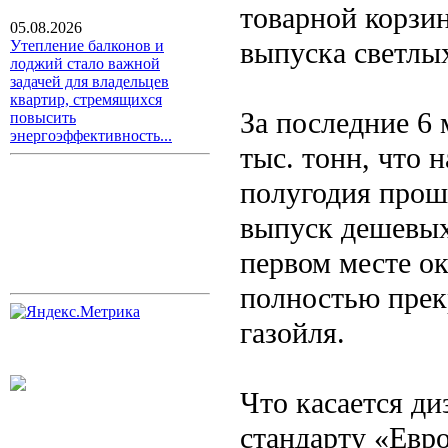
товарной корзи
05.08.2026
выпуска светлы
Утепление балконов и
лоджий стало важной
задачей для владельцев
квартир, стремящихся
За последние 6 
повысить
энергоэффективность...
тыс. тонн, что 
полугодия прош
выпуск дешевых
первом месте ок
полностью прек
газойля.
Что касается ди
стандарту «Евро