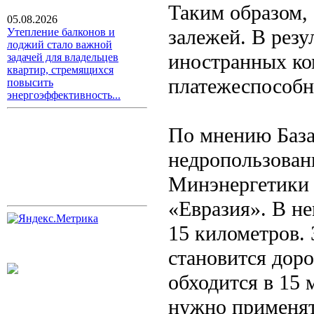
Таким образом,
05.08.2026
залежей. В резу
Утепление балконов и
лоджий стало важной
иностранных ко
задачей для владельцев
квартир, стремящихся
платежеспособ
повысить
энергоэффективность...
По мнению База
недропользован
Минэнергетики 
«Евразия». В не
15 километров.
становится дор
обходится в 15
нужно применят