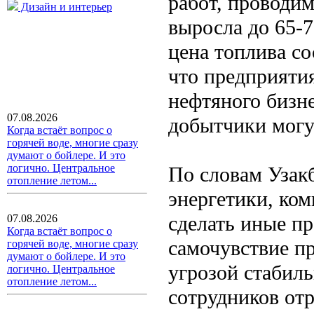
работ, проводи
Дизайн и интерьер
выросла до 65-7
цена топлива со
что предприяти
нефтяного бизн
07.08.2026
добытчики могут
Когда встаёт вопрос о
горячей воде, многие сразу
думают о бойлере. И это
логично. Центральное
По словам Узак
отопление летом...
энергетики, ком
сделать иные п
07.08.2026
Когда встаёт вопрос о
самочувствие п
горячей воде, многие сразу
думают о бойлере. И это
угрозой стабиль
логично. Центральное
отопление летом...
сотрудников отр