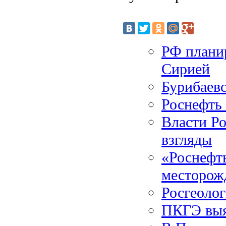
РФ планир
Сирией
Бурибаев
Роснефть 
Власти Р
взгляды
«Роснефть
месторож
Росгеолог
ПКГЭ выя