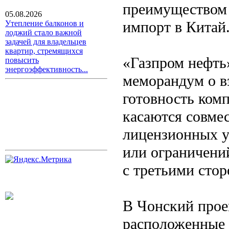
преимуществом 
05.08.2026
импорт в Китай
Утепление балконов и
лоджий стало важной
задачей для владельцев
квартир, стремящихся
«Газпром нефть»
повысить
энергоэффективность...
меморандум о в
готовность ком
касаются совме
лицензионных у
или ограничени
с третьими стор
В Чонский прое
расположенные 