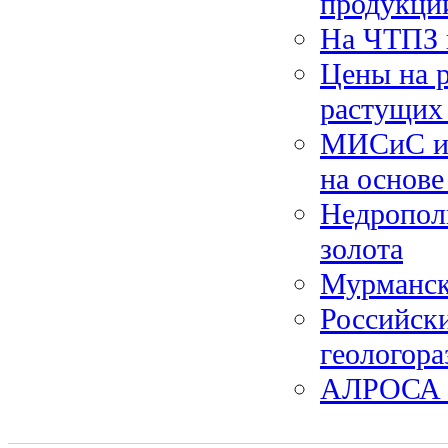
продукции
На ЧТПЗ 
Цены на 
растущих 
МИСиС и 
на основе
Недропол
золота
Мурманска
Российск
геологора
АЛРОСА и