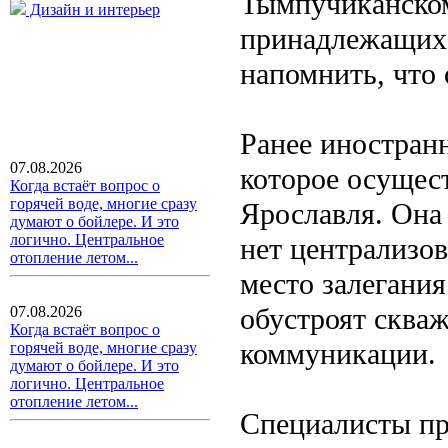
Тымпучиканском
Дизайн и интерьер
принадлежащих 
напомнить, что 
Ранее иностран
07.08.2026
которое осущес
Когда встаёт вопрос о
горячей воде, многие сразу
Ярославля. Она 
думают о бойлере. И это
логично. Центральное
нет централизо
отопление летом...
место залегания
обустроят сква
07.08.2026
Когда встаёт вопрос о
коммуникации.
горячей воде, многие сразу
думают о бойлере. И это
логично. Центральное
отопление летом...
Специалисты пр