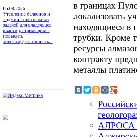
в границах Пул
05.08.2026
локализовать у
Утепление балконов и
лоджий стало важной
находящиеся в 
задачей для владельцев
квартир, стремящихся
трубки. Кроме 
повысить
энергоэффективность...
ресурсы алмазов
контракту пред
металлы платин
Российск
геологора
АЛРОСА и
Алжирски