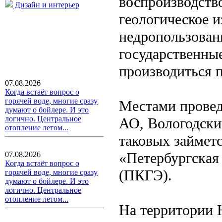
воспроизводств
Дизайн и интерьер
геологическое и
недропользован
государственны
производиться 
07.08.2026
Когда встаёт вопрос о
горячей воде, многие сразу
Местами провед
думают о бойлере. И это
логично. Центральное
АО, Вологодск
отопление летом...
таковых займет
«Петербургская
07.08.2026
Когда встаёт вопрос о
(ПКГЭ).
горячей воде, многие сразу
думают о бойлере. И это
логично. Центральное
отопление летом...
На территории 