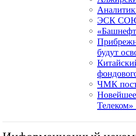
Аналитик
ЭСК СОЮЗ
«Башнефт
Прибрежн
будут ос
Китайски
фондовог
ЧМК пост
Новейшее
Телеком» 