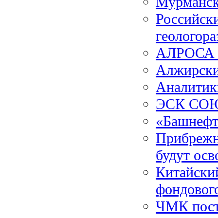
Мурманска
Российск
геологора
АЛРОСА и
Алжирски
Аналитик
ЭСК СОЮЗ
«Башнефт
Прибрежн
будут ос
Китайски
фондовог
ЧМК пост