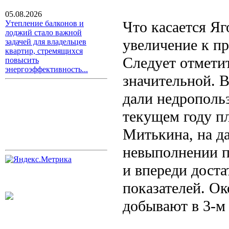
05.08.2026
Что касается Яг
Утепление балконов и
лоджий стало важной
увеличение к пр
задачей для владельцев
квартир, стремящихся
Следует отметит
повысить
энергоэффективность...
значительной. 
дали недропольз
текущем году п
Митькина, на д
невыполнении пл
и впереди дост
показателей. Ок
добывают в 3-м 