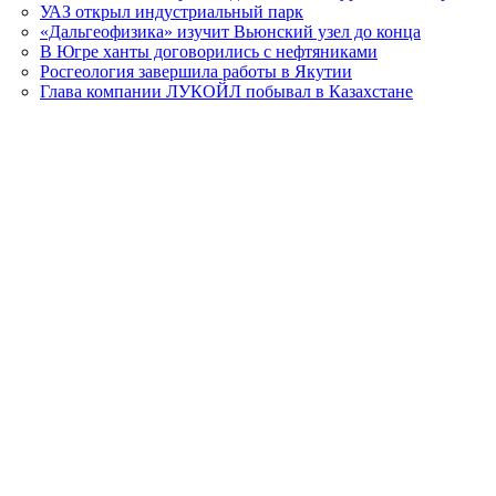
УАЗ открыл индустриальный парк
«Дальгеофизика» изучит Вьюнский узел до конца
В Югре ханты договорились с нефтяниками
Росгеология завершила работы в Якутии
Глава компании ЛУКОЙЛ побывал в Казахстане