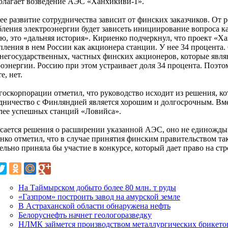
олагает возведение АЭС «Ханхикиви-1».
ее развитие сотрудничества зависит от финских заказчиков. От 
бления электроэнергии будет зависеть инициирование вопроса ка
ю, это «дальняя история». Кириенко подчеркнул, что проект «Х
пления в нем России как акционера станции. У нее 34 процента.
 негосударственных, частных финских акционеров, которые явл
роэнергии. Россию при этом устраивает доля 34 процента. Поэто
е, нет.
госкорпорации отметил, что руководство исходит из решения, кот
дничество с Финляндией является хорошим и долгосрочным. Вмес
лее успешных станций «Ловийса».
асается решения о расширении указанной АЭС, оно не единожды
нко отметил, что в случае принятия финским правительством та
ельно приняла бы участие в конкурсе, который дает право на стр
На Таймырском добыто более 80 млн. т руды
«Газпром» построить завод на амурской земле
В Астраханской области обнаружена нефть
Белоруснефть начнет геологоразведку
НЛМК займется производством металлургических брикето