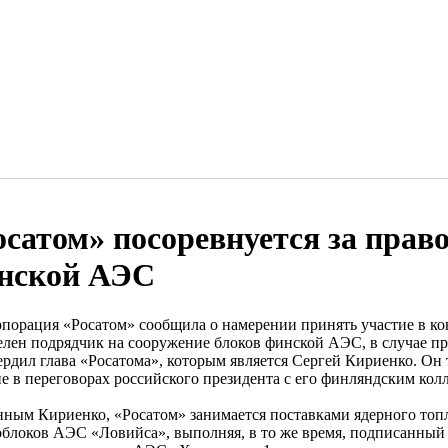
осатом» посоревнуется за прав
нской АЭС
рпорация «Росатом» сообщила о намерении принять участие в кон
елен подрядчик на сооружение блоков финской АЭС, в случае 
ердил глава «Росатома», которым является Сергей Кириенко. Он 
ие в переговорах российского президента с его финляндским кол
нным Кириенко, «Росатом» занимается поставками ядерного топл
облоков АЭС «Ловийса», выполняя, в то же время, подписанный д