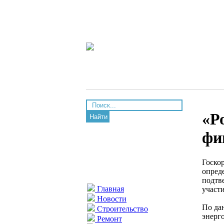
«Р
Найти
фи
Госко
опред
подтв
Главная
участ
Новости
По да
Строительство
энерг
Ремонт