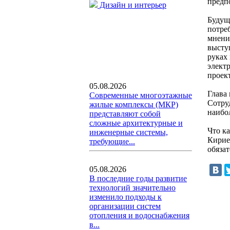
предп
Дизайн и интерьер
Будущ
потре
мнени
высту
руках
элект
проект
05.08.2026
Глава 
Современные многоэтажные
Сотру
жилые комплексы (МКР)
наибо
представляют собой
сложные архитектурные и
Что к
инженерные системы,
Кирие
требующие...
обязат
05.08.2026
В последние годы развитие
технологий значительно
изменило подходы к
организации систем
отопления и водоснабжения
в...