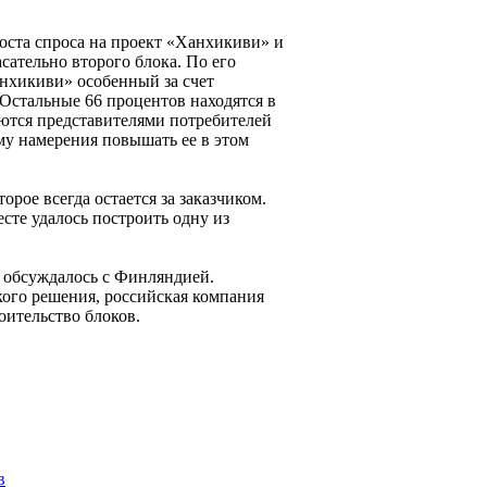
роста спроса на проект «Ханхикиви» и
сательно второго блока. По его
анхикиви» особенный за счет
 Остальные 66 процентов находятся в
яются представителями потребителей
му намерения повышать ее в этом
орое всегда остается за заказчиком.
те удалось построить одну из
 обсуждалось с Финляндией.
кого решения, российская компания
оительство блоков.
в