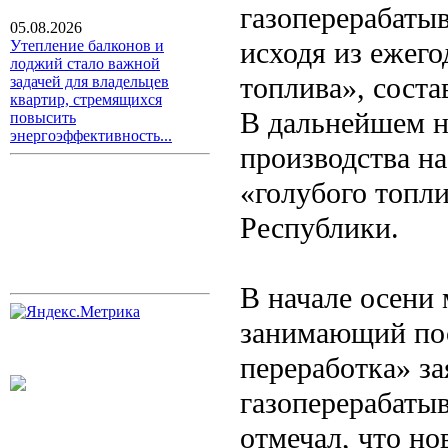
газоперерабаты
05.08.2026
исходя из ежег
Утепление балконов и
лоджий стало важной
топлива», сост
задачей для владельцев
квартир, стремящихся
В дальнейшем н
повысить
энергоэффективность...
производства на
«голубого топл
Республики.
В начале осени
занимающий пос
переработка» за
газоперерабаты
отмечал, что но