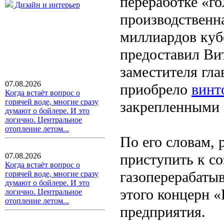
переработке «го
Дизайн и интерьер
производственна
миллиардов куб
предоставил Ви
заместителя гл
07.08.2026
приобрело
винт
Когда встаёт вопрос о
горячей воде, многие сразу
закрепленными 
думают о бойлере. И это
логично. Центральное
отопление летом...
По его словам,
приступить к с
07.08.2026
Когда встаёт вопрос о
газоперерабаты
горячей воде, многие сразу
думают о бойлере. И это
этого концерн «
логично. Центральное
отопление летом...
предприятия.