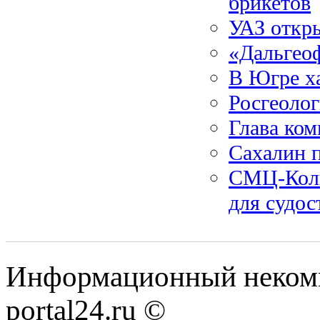
брикетов
УАЗ откр
«Дальгеоф
В Югре х
Росгеолог
Глава ко
Сахалин 
СМЦ-Колп
для судос
Информационный некомме
portal24.ru ©