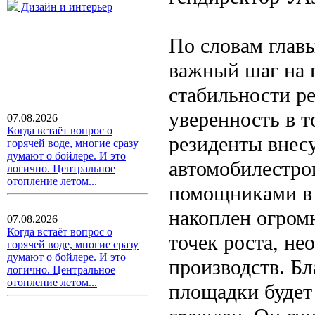
Дизайн и интерьер
По словам глав
важный шаг на 
стабильности р
уверенность в т
07.08.2026
Когда встаёт вопрос о
резиденты внесу
горячей воде, многие сразу
думают о бойлере. И это
автомобилестро
логично. Центральное
отопление летом...
помощниками в
накоплен огром
07.08.2026
Когда встаёт вопрос о
точек роста, н
горячей воде, многие сразу
думают о бойлере. И это
производств. Б
логично. Центральное
отопление летом...
площадки будет