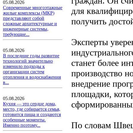
граждан. Он счи
05.08.2026
Современные многоэтажные
для квалифицир
жилые комплексы (МКР)
представляют собой
получить досто
сложные архитектурные и
инженерные системы,
требующие...
Эксперты увере
индустриальног
05.08.2026
В последние годы развитие
станет более ин
технологий значительно
изменило подходы к
производство н
организации систем
отопления и водоснабжения
внедрение прог
в...
площадки, котор
05.08.2026
сформированных
Кухня — это сердце дома,
место, где собирается семья,
готовится пища и создаются
особенные моменты.
По словам Швец
Именно поэтому...