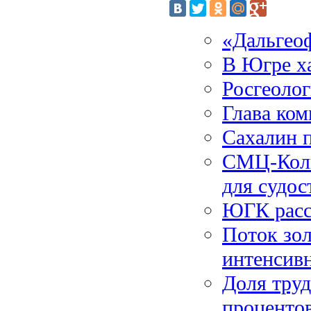
«Дальгеоф
В Югре х
Росгеолог
Глава ко
Сахалин 
СМЦ-Колп
для судос
ЮГК расс
Поток зол
интенсив
Доля труд
проценто