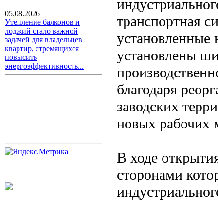
индустриальног
05.08.2026
транспортная си
Утепление балконов и
лоджий стало важной
установленные 
задачей для владельцев
квартир, стремящихся
установлены ши
повысить
энергоэффективность...
производственно
благодаря реор
заводских терри
новых рабочих 
В ходе открытия
сторонами котор
индустриальног