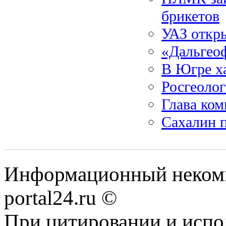
брикетов
УАЗ откр
«Дальгеоф
В Югре х
Росгеолог
Глава ко
Сахалин 
Информационный некомме
portal24.ru ©
При цитировании и испо