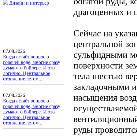
богатой руды, 
Дизайн и интерьер
драгоценных и 
Сейчас на указ
центральной зо
07.08.2026
сульфидными ме
Когда встаёт вопрос о
горячей воде, многие сразу
поверхности зе
думают о бойлере. И это
логично. Центральное
тела шестью ве
отопление летом...
закладочными и
насыщения возд
07.08.2026
Когда встаёт вопрос о
осуществляемой 
горячей воде, многие сразу
думают о бойлере. И это
вентиляционный
логично. Центральное
отопление летом...
руды проводитс