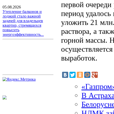
первой очереди
05.08.2026
период удалось
Утепление балконов и
лоджий стало важной
уложить 21 млн
задачей для владельцев
квартир, стремящихся
раствора, а так
повысить
энергоэффективность...
горной массы. 
осуществляется
выработок.
«Газпром»
В Астраха
Белорусне
НЛМК зай