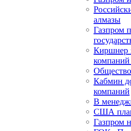
Российски
алмазы
Газпром п
государст
Киршнер з
компаний
Общество
Кабмин д
компаний
В менеджм
США план
Газпром н