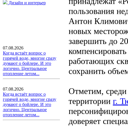
принадлежат «Р
Дизайн и интерьер
пользования нед
Антон Климович
новых месторож
завершить до 20
07.08.2026
компенсировать
Когда встаёт вопрос о
горячей воде, многие сразу
работающих скв
думают о бойлере. И это
логично. Центральное
сохранить объем
отопление летом...
Отметим, среди
07.08.2026
Когда встаёт вопрос о
территории
г. 
горячей воде, многие сразу
думают о бойлере. И это
персонифициров
логично. Центральное
отопление летом...
доверяет специ