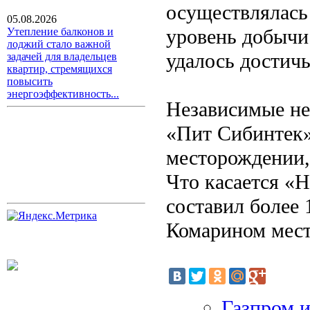
осуществлялась
05.08.2026
уровень добычи
Утепление балконов и
лоджий стало важной
удалось достичь
задачей для владельцев
квартир, стремящихся
повысить
энергоэффективность...
Независимые не
«Пит Сибинтек»
месторождении,
Что касается «Н
составил более 
Комарином мес
Газпром 