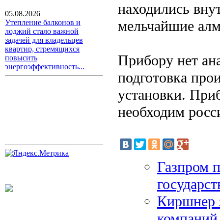
находились внут
05.08.2026
мельчайшие алм
Утепление балконов и
лоджий стало важной
задачей для владельцев
квартир, стремящихся
Прибору нет ан
повысить
энергоэффективность...
подготовка про
установки. Приб
необходим росс
Газпром п
государст
Киршнер з
компаний