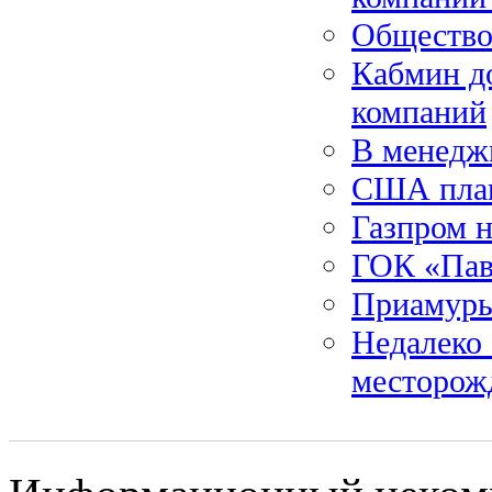
Общество
Кабмин д
компаний
В менеджм
США план
Газпром н
ГОК «Пав
Приамурь
Недалеко
месторож