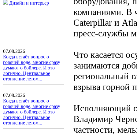
оборудования, 
Дизайн и интерьер
компаниями. В ч
Caterpillar и A
пресс-службы ма
07.08.2026
Что касается о
Когда встаёт вопрос о
горячей воде, многие сразу
занимаются доб
думают о бойлере. И это
логично. Центральное
региональный г
отопление летом...
взрыва горной 
07.08.2026
Когда встаёт вопрос о
Исполняющий об
горячей воде, многие сразу
думают о бойлере. И это
Владимир Чернов
логично. Центральное
отопление летом...
частности, мел