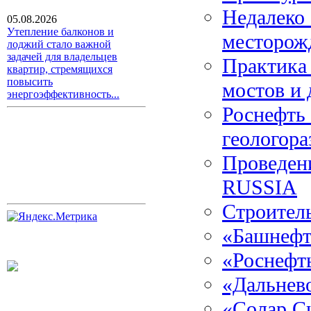
Недалеко
05.08.2026
Утепление балконов и
месторож
лоджий стало важной
задачей для владельцев
Практика 
квартир, стремящихся
повысить
мостов и 
энергоэффективность...
Роснефть
геологора
Проведен
RUSSIA
Строител
«Башнефт
«Роснефт
«Дальнево
«Солар С