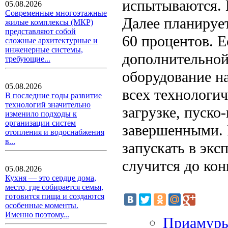
испытываются. И
05.08.2026
Современные многоэтажные
Далее планирует
жилые комплексы (МКР)
представляют собой
60 процентов. Е
сложные архитектурные и
инженерные системы,
дополнительной
требующие...
оборудование на
05.08.2026
всех технологи
В последние годы развитие
технологий значительно
загрузке, пуско
изменило подходы к
организации систем
завершенными. 
отопления и водоснабжения
в...
запускать в эк
случится до кон
05.08.2026
Кухня — это сердце дома,
место, где собирается семья,
готовится пища и создаются
особенные моменты.
Именно поэтому...
Приамурь