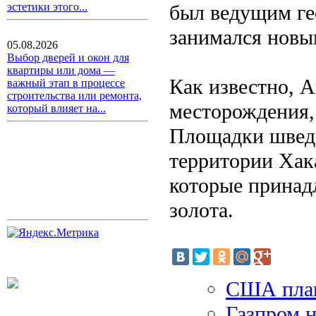
был ведущим ге
эстетики этого...
занимался новы
05.08.2026
Выбор дверей и окон для
квартиры или дома —
Как известно, A
важный этап в процессе
строительства или ремонта,
месторождения,
который влияет на...
Площадки шведс
территории Хак
которые принадл
золота.
США план
Газпром н