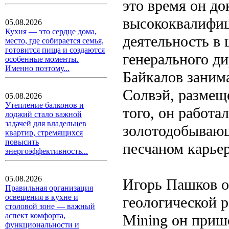
это время он до
высококвалифиц
05.08.2026
Кухня — это сердце дома,
деятельность в 
место, где собирается семья,
готовится пища и создаются
генерального ди
особенные моменты.
Именно поэтому...
Байкалов заним
Солвэй, размещ
05.08.2026
Утепление балконов и
того, он работа
лоджий стало важной
задачей для владельцев
золотодобывающ
квартир, стремящихся
повысить
песчаном карьер
энергоэффективность...
05.08.2026
Игорь Пашков о
Правильная организация
освещения в кухне и
геологической р
столовой зоне — важный
аспект комфорта,
Mining он прише
функциональности и