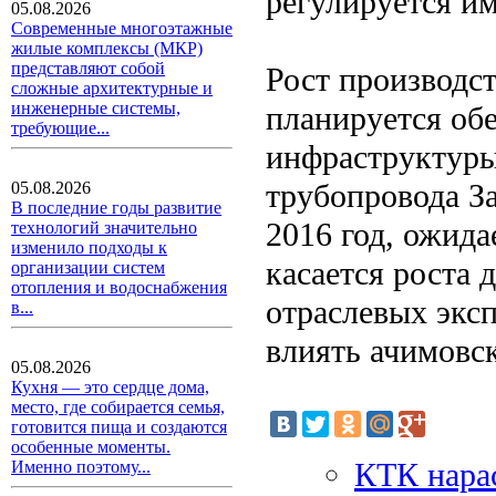
регулируется и
05.08.2026
Современные многоэтажные
жилые комплексы (МКР)
представляют собой
Рост производст
сложные архитектурные и
инженерные системы,
планируется обе
требующие...
инфраструктуры
трубопровода За
05.08.2026
В последние годы развитие
2016 год, ожида
технологий значительно
изменило подходы к
касается роста 
организации систем
отопления и водоснабжения
отраслевых эксп
в...
влиять ачимовс
05.08.2026
Кухня — это сердце дома,
место, где собирается семья,
готовится пища и создаются
особенные моменты.
КТК нара
Именно поэтому...