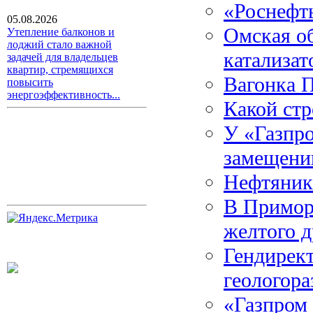
«Роснефть
05.08.2026
Омская об
Утепление балконов и
лоджий стало важной
катализат
задачей для владельцев
квартир, стремящихся
Вагонка П
повысить
энергоэффективность...
Какой ст
У «Газпро
замещени
Нефтяник
В Приморь
желтого д
Гендирект
геологора
«Газпром 