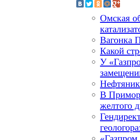
Омская об
катализат
Вагонка П
Какой ст
У «Газпро
замещени
Нефтяник
В Приморь
желтого д
Гендирект
геологора
«Газпром 