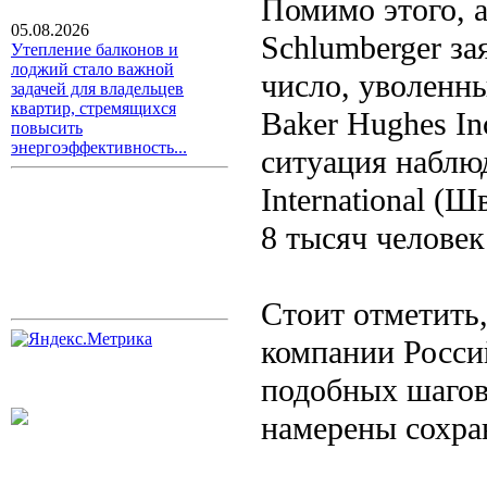
Помимо этого, 
05.08.2026
Schlumberger за
Утепление балконов и
лоджий стало важной
число, уволенн
задачей для владельцев
квартир, стремящихся
Baker Hughes In
повысить
энергоэффективность...
ситуация наблю
International (
8 тысяч человек
Стоит отметить
компании Росси
подобных шагов.
намерены сохра