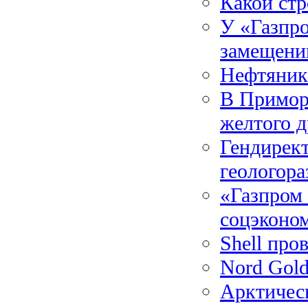
Какой ст
У «Газпро
замещени
Нефтяник
В Приморь
желтого д
Гендирект
геологора
«Газпром 
соцэконо
Shell про
Nord Gol
Арктическ