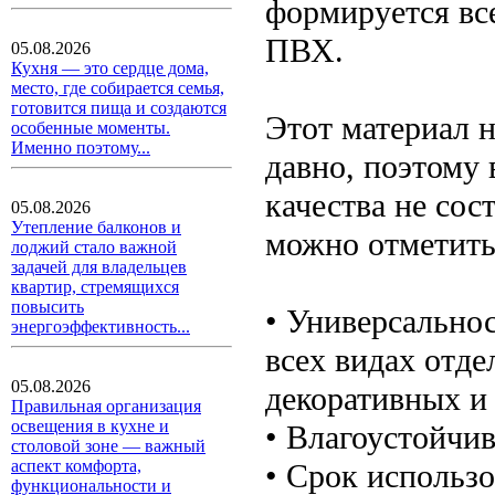
формируется все
ПВХ.
05.08.2026
Кухня — это сердце дома,
место, где собирается семья,
готовится пища и создаются
Этот материал н
особенные моменты.
Именно поэтому...
давно, поэтому
качества не сос
05.08.2026
Утепление балконов и
можно отметить
лоджий стало важной
задачей для владельцев
квартир, стремящихся
повысить
• Универсальнос
энергоэффективность...
всех видах отде
05.08.2026
декоративных и 
Правильная организация
освещения в кухне и
• Влагоустойчив
столовой зоне — важный
аспект комфорта,
• Срок использо
функциональности и