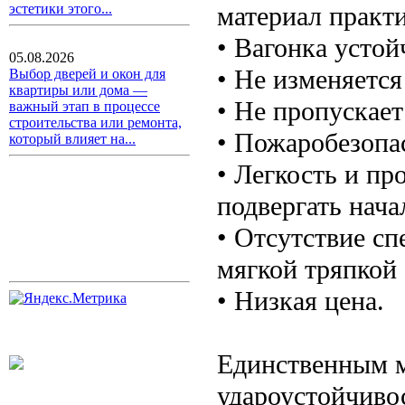
материал практи
эстетики этого...
• Вагонка усто
05.08.2026
• Не изменяется
Выбор дверей и окон для
квартиры или дома —
• Не пропускает
важный этап в процессе
строительства или ремонта,
• Пожаробезопа
который влияет на...
• Легкость и пр
подвергать нача
• Отсутствие сп
мягкой тряпкой
• Низкая цена.
Единственным м
удароустойчиво