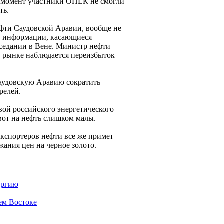
й момент участники ОПЕК не смогли
ть.
фти Саудовской Аравии, вообще не
ой информации, касающиеся
аседании в Вене. Министр нефти
м рынке наблюдается переизбыток
Саудовскую Аравию сократить
релей.
авой российского энергетического
вот на нефть слишком малы.
экспортеров нефти все же примет
ания цен на черное золото.
ергию
ем Востоке