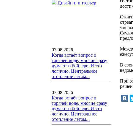
состо
Дизайн и интерьер
дости
Стоит
отреа
умень
Саудо
предл
Между
07.08.2026
ежесу
Когда встаёт вопрос о
горячей воде, многие сразу
В свою
думают о бойлере. И это
ведом
логично. Центральное
отопление летом...
При э
решен
07.08.2026
Когда встаёт вопрос о
горячей воде, многие сразу
думают о бойлере. И это
логично. Центральное
отопление летом...