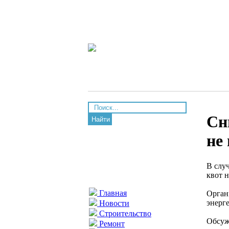
Сн
Найти
не 
В слу
квот н
Главная
Орган
энерге
Новости
Строительство
Обсуж
Ремонт