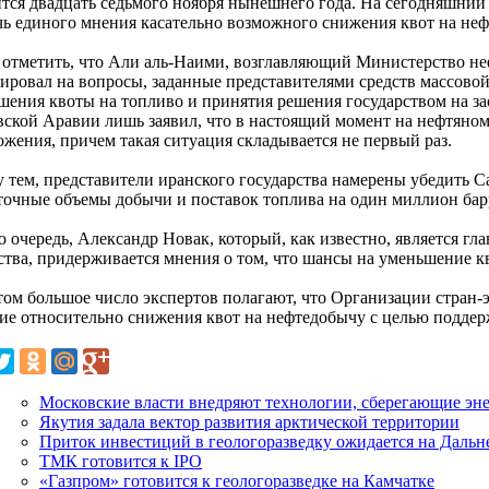
ится двадцать седьмого ноября нынешнего года. На сегодняшни
чь единого мнения касательно возможного снижения квот на неф
 отметить, что Али аль-Наими, возглавляющий Министерство не
гировал на вопросы, заданные представителями средств массов
шения квоты на топливо и принятия решения государством на з
вской Аравии лишь заявил, что в настоящий момент на нефтяно
ожения, причем такая ситуация складывается не первый раз.
 тем, представители иранского государства намерены убедить 
точные объемы добычи и поставок топлива на один миллион бар
 очередь, Александр Новак, который, как известно, является гл
ства, придерживается мнения о том, что шансы на уменьшение к
том большое число экспертов полагают, что Организации стран-
ие относительно снижения квот на нефтедобычу с целью поддерж
Московские власти внедряют технологии, сберегающие эн
Якутия задала вектор развития арктической территории
Приток инвестиций в геологоразведку ожидается на Дальн
ТМК готовится к IPO
«Газпром» готовится к геологоразведке на Камчатке