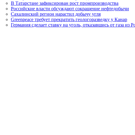
В Татарстане зафиксирован рост промпроизводства
Российские власти обсуждают сокращение нефтедобычи
Сахалинский регион нарастил добычу угля
Greenpeace требует прекратить геологоразведку у Канар
Германия сделает ставку на уголь, отказавшись от газа из Р