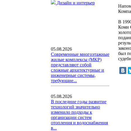
Дизайн и интерьер
Напом
Компан
В 199
Коми 
золот
подан
резул
закон
05.08.2026
был п
Современные многоэтажные
судеб
жилые комплексы (МКР)
представляют собой
сложные архитектурные и
инженерные системы,
требующие...
05.08.2026
В последние годы развитие
технологий значительно
изменило подходы к
организации систем
отопления и водоснабжения
в...