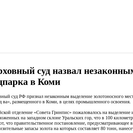
рховный суд назвал незаконным
цпарка в Коми
вный суд РФ признал незаконным выделение золотоносного мес
 ва», размещенного в Коми, в целях промышленного освоения.
йской отделение «Совета Гринпис» пожаловалось на выделение из
ложенных на западном склоне Уральских гор, что в 100 километр
ют, что правительственное постановление, предусматривающее 
изительные запасы золота на которых составляет 80 тонн, нанес