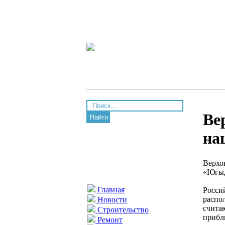
Ве
Найти
на
Верхо
«Югыд
Главная
Росси
распо
Новости
счита
Строительство
прибл
Ремонт