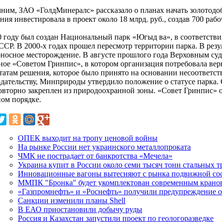
ним, ЗАО «ГолдМинералс» рассказало о планах начать золотодоб
ия инвестировала в проект около 18 млрд. руб., создав 700 рабо
0 году был создан Национальный парк «Югыд ва», в соответстви
ССР. В 2000-х годах прошел пересмотр территории парка. В резу
оносное месторождение. В августе прошлого года Верховным суд
ное «Советом Гринпис», в котором организация потребовала вер
ьтатам решения, которое было принято на основании несоответст
одательству, Минприроды утвердило положение о статусе парка.
овторно закреплен из природоохранной зоны. «Совет Гринпис»
ном порядке.
ОПЕК выходит на тропу ценовой войны
На рынке России нет украинского металлопроката
ЧМК не пострадает от банкротства «Мечела»
Украина купит в России около семи тысяч тонн стальных т
Инновационные вагоны вытесняют с рынка подвижной сост
ММПК "Бронка" будет укомплектован современным крано
«Газпромнефть» и «Роснефть» получили предупреждение 
Санкции изменили планы Shell
В ЕАО приостановили добычу руды
Россия и Казахстан запустили проект по геологоразведке