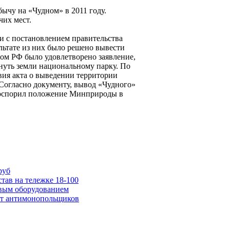
ычу на «Чудном» в 2011 году.
чих мест.
и с постановлением правительства
льтате из них было решено вывести
ом РФ было удовлетворено заявление,
нуть земли национальному парку. По
вия акта о выведении территории
 Согласно документу, вывод «Чудного»
 оспорил положение Минприроды в
руб
ав на тележке 18-100
вым оборудованием
от антимонопольщиков