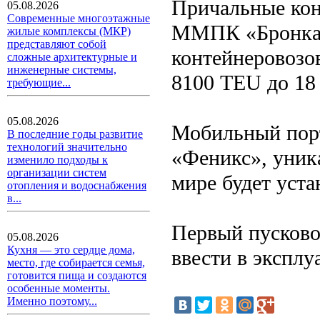
Причальные кон
05.08.2026
Современные многоэтажные
ММПК «Бронка»,
жилые комплексы (МКР)
представляют собой
контейнеровозо
сложные архитектурные и
инженерные системы,
8100 TEU до 18 
требующие...
05.08.2026
Мобильный порт
В последние годы развитие
технологий значительно
«Феникс», уник
изменило подходы к
организации систем
мире будет уст
отопления и водоснабжения
в...
Первый пусков
05.08.2026
Кухня — это сердце дома,
ввести в эксплу
место, где собирается семья,
готовится пища и создаются
особенные моменты.
Именно поэтому...