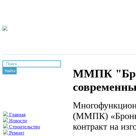
ММПК "Брон
Найти
современны
Многофункцион
(ММПК) «Бронка
Главная
Новости
контракт на изг
Строительство
Ремонт