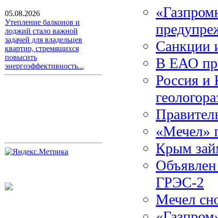
«Газпром
05.08.2026
Утепление балконов и
предупре
лоджий стало важной
задачей для владельцев
Санкции 
квартир, стремящихся
повысить
В ЕАО пр
энергоэффективность...
Россия и 
геологора
Правитель
«Мечел» г
Крым займ
Объявлен
ГРЭС-2
Мечел сн
«Газпром»