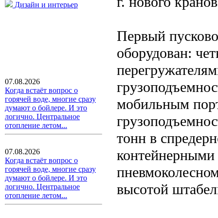
г. нового крано
Дизайн и интерьер
Первый пусков
оборудован: че
перегружателями
07.08.2026
грузоподъемност
Когда встаёт вопрос о
горячей воде, многие сразу
мобильным порт
думают о бойлере. И это
логично. Центральное
грузоподъемнос
отопление летом...
тонн в спредерн
контейнерными 
07.08.2026
Когда встаёт вопрос о
пневмоколесном
горячей воде, многие сразу
думают о бойлере. И это
высотой штабел
логично. Центральное
отопление летом...