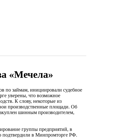
ва «Мечела»
ов по займам, инициировали судебное
рге уверены, что возможное
дств. К слову, некоторые из
свои производственные площади. Об
акуплен шинным производителем,
нирование группы предприятий, в
ю подтвердили в Минпромторге РФ.