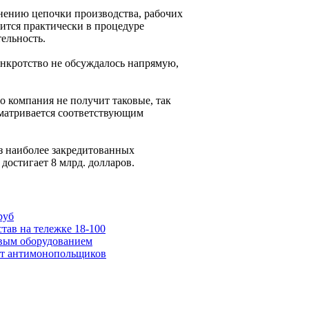
анению цепочки производства, рабочих
дится практически в процедуре
ельность.
нкротство не обсуждалось напрямую,
о компания не получит таковые, так
сматривается соответствующим
из наиболее закредитованных
достигает 8 млрд. долларов.
руб
ав на тележке 18-100
вым оборудованием
от антимонопольщиков