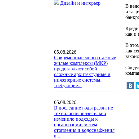
Дизайн и интерьер
В вед
и заг
банкр
Креди
как и
В это
как с
05.08.2026
закон
Современные многоэтажные
жилые комплексы (МКР)
Следу
представляют собой
компа
сложные архитектурные и
инженерные системы,
требующие...
05.08.2026
В последние годы развитие
технологий значительно
изменило подходы к
организации систем
отопления и водоснабжения
в...