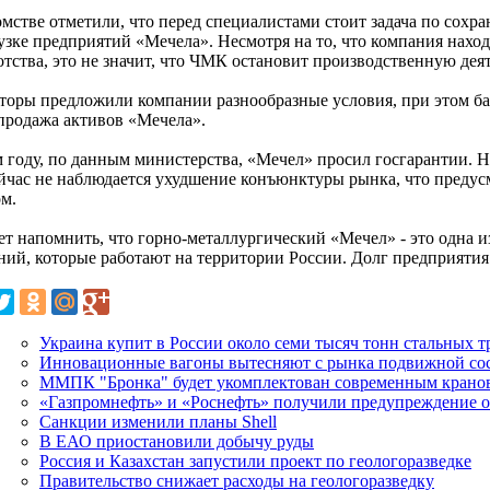
омстве отметили, что перед специалистами стоит задача по сохр
рузке предприятий «Мечела». Несмотря на то, что компания нахо
отства, это не значит, что ЧМК остановит производственную деят
торы предложили компании разнообразные условия, при этом ба
 продажа активов «Мечела».
м году, по данным министерства, «Мечел» просил госгарантии. Н
ейчас не наблюдается ухудшение конъюнктуры рынка, что преду
ом.
ет напомнить, что горно-металлургический «Мечел» - это одна 
ний, которые работают на территории России. Долг предприятия 
Украина купит в России около семи тысяч тонн стальных т
Инновационные вагоны вытесняют с рынка подвижной сост
ММПК "Бронка" будет укомплектован современным крано
«Газпромнефть» и «Роснефть» получили предупреждение 
Санкции изменили планы Shell
В ЕАО приостановили добычу руды
Россия и Казахстан запустили проект по геологоразведке
Правительство снижает расходы на геологоразведку