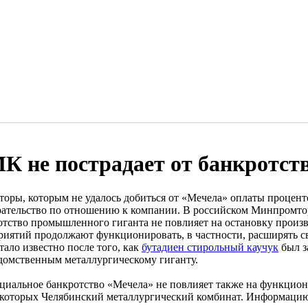
К не пострадает от банкротст
торы, которым не удалось добиться от «Мечела» оплаты процент
рательство по отношению к компании. В российском Минпромто
отство промышленного гиганта не повлияет на остановку произво
риятий продолжают функционировать, в частности, расширять 
тало известно после того, как
бутадиен стирольный каучук
был з
домственным металлургическому гиганту.
циальное банкротство «Мечела» не повлияет также на функцио
 которых Челябинский металлургический комбинат. Информаци