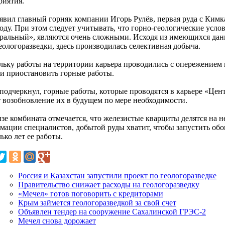
риятия.
аявил главный горняк компании Игорь Рулёв, первая руда с Ким
оду. При этом следует учитывать, что горно-геологические усло
ральный», являются очень сложными. Исходя из имеющихся дан
еологоразведки, здесь производилась селективная добыча.
льку работы на территории карьера проводились с опережением 
и приостановить горные работы.
 подчеркнул, горные работы, которые проводятся в карьере «Це
т возобновление их в будущем по мере необходимости.
зе комбината отмечается, что железистые кварциты делятся на н
мации специалистов, добытой руды хватит, чтобы запустить обо
ько лет ее работы.
Россия и Казахстан запустили проект по геологоразведке
Правительство снижает расходы на геологоразведку
«Мечел» готов поговорить с кредиторами
Крым займется геологоразведкой за свой счет
Объявлен тендер на сооружение Сахалинской ГРЭС-2
Мечел снова дорожает