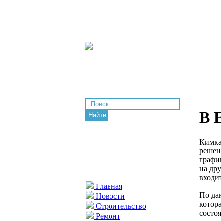
В 
Найти
Кимка
решен
графи
на др
входи
Главная
По да
Новости
котор
Строительство
состо
Ремонт