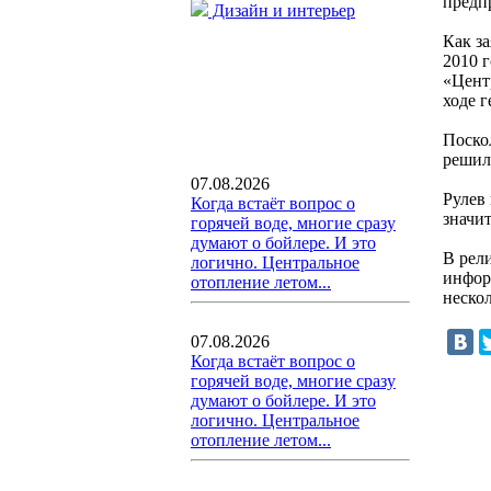
предп
Дизайн и интерьер
Как з
2010 г
«Цент
ходе г
Поско
решил
07.08.2026
Рулев
Когда встаёт вопрос о
значи
горячей воде, многие сразу
думают о бойлере. И это
В рели
логично. Центральное
инфор
отопление летом...
нескол
07.08.2026
Когда встаёт вопрос о
горячей воде, многие сразу
думают о бойлере. И это
логично. Центральное
отопление летом...