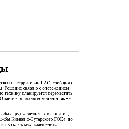
ды
ложен на территории ЕАО, сообщил о
ды. Решение связано с опережением
ю технику планируется переместить
 Отметим, в планы комбината также
добыча руд железистых кварцитов,
службы Кимкано-Сутарского ГОКа, по
ится в складских помещениях