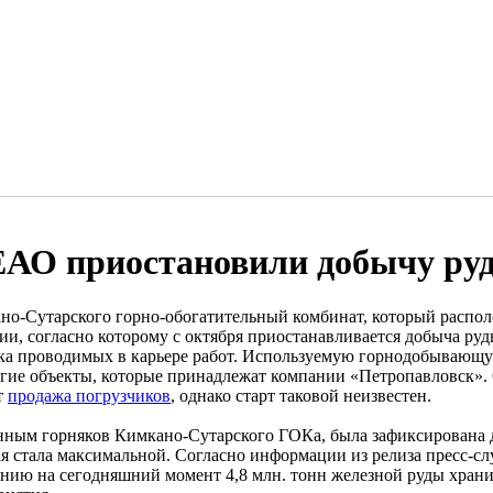
ЕАО приостановили добычу ру
но-Сутарского горно-обогатительный комбинат, который распо
ии, согласно которому с октября приостанавливается добыча ру
ка проводимых в карьере работ. Используемую горнодобывающу
угие объекты, которые принадлежат компании «Петропавловск».
т
продажа погрузчиков
, однако старт таковой неизвестен.
нным горняков Кимкано-Сутарского ГОКа, была зафиксирована 
ая стала максимальной. Согласно информации из релиза пресс-
янию на сегодняшний момент 4,8 млн. тонн железной руды хран