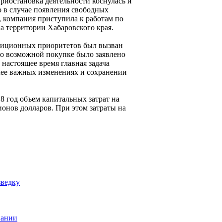
риостановка деятельности коснулась и
о в случае появления свободных
м, компания приступила к работам по
а территории Хабаровского края.
стиционных приоритетов был вызван
о возможной покупке было заявлено
 настоящее время главная задача
лее важных изменениях и сохранении
8 год объем капитальных затрат на
ионов долларов. При этом затраты на
зведку
пании