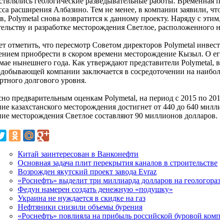
ствлялись геологические разведывательные работы. Временная п
сса расширения Албазино. Тем не менее, в компании заявили, чт
в, Polymetal снова возвратится к данному проекту. Наряду с эти
тельству и разработке месторождения Светлое, расположенного н
ет отметить, что пересмотр Советом директоров Polymetal инве
ением приобрести в скором времени месторождение Кызыл. О ег
мае нынешнего года. Как утверждают представители Polymetal, в
одобывающей компании заключается в сосредоточении на наибо
ртного долгового уровня.
но предварительным оценкам Polymetal, на период с 2015 по 201
ние казахстанского месторождения достигнет от 440 до 640 милл
ние месторождения Светлое составляют 90 миллионов долларов.
Китай заинтересован в Ванконефти
Основная задача плит перекрытия каналов в строительстве
Возрожден якутский проект завода Evraz
«Роснефть» выделит три миллиарда долларов на геологора
Федун намерен создать денежную «подушку»
Украина не нуждается в скидке на газ
Нефтяники снизили объемы бурения
«Роснефть» повлияла на прибыль российской буровой ком