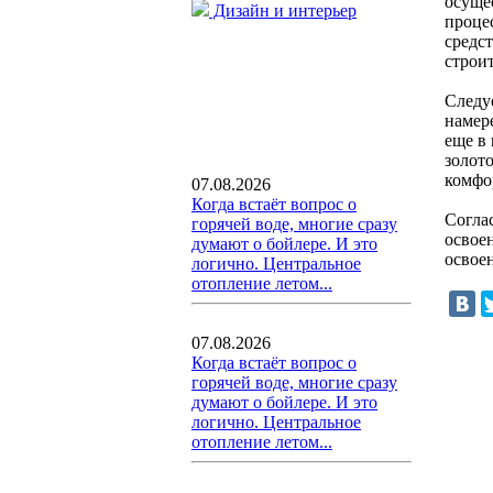
осуще
Дизайн и интерьер
проце
средст
строи
Следу
намер
еще в 
золот
комфо
07.08.2026
Когда встаёт вопрос о
Соглас
горячей воде, многие сразу
освое
думают о бойлере. И это
освое
логично. Центральное
отопление летом...
07.08.2026
Когда встаёт вопрос о
горячей воде, многие сразу
думают о бойлере. И это
логично. Центральное
отопление летом...