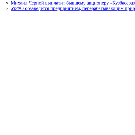
Михаил Черной выплатит бывшему акционеру «Кузбассразр
УрФО обзаведется предприятием, перерабатывающим прир