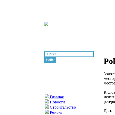
Po
Найти
Золот
место
место
К сло
исчез
Главная
резерв
Новости
Строительство
До то
Ремонт