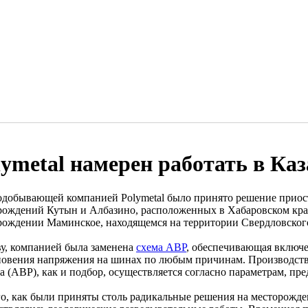
lymetal намерен работать в Каз
одобывающей компанией Polymetal было принято решение приост
рождений Кутын и Албазино, расположенных в Хабаровском крае
рождении Маминское, находящемся на территории Свердловского
ву, компанией была заменена
схема АВР
, обеспечивающая включе
новения напряжения на шинах по любым причинам. Производств
а (АВР), как и подбор, осуществляется согласно параметрам, пр
го, как были приняты столь радикальные решения на месторожд