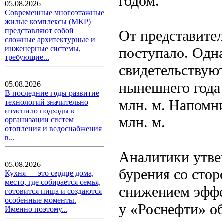
годом.
05.08.2026
Современные многоэтажные
жилые комплексы (МКР)
представляют собой
От представите
сложные архитектурные и
инженерные системы,
поступало. Одн
требующие...
свидетельствуют
нынешнего года
05.08.2026
В последние годы развитие
млн. м. Напомни
технологий значительно
изменило подходы к
млн. м.
организации систем
отопления и водоснабжения
в...
Аналитики утве
05.08.2026
бурения со сто
Кухня — это сердце дома,
место, где собирается семья,
снижением эффе
готовится пища и создаются
особенные моменты.
у «Роснефти» о
Именно поэтому...