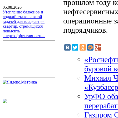
прошлом году к
05.08.2026
нефтесервисных
Утепление балконов и
лоджий стало важной
операционные з
задачей для владельцев
квартир, стремящихся
подрядчиков.
повысить
энергоэффективность...
«Роснефт
буровой 
Михаил Ч
«Кузбасср
УрФО обз
перераба
Газпром 