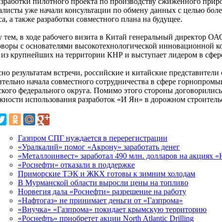
азработки пилотного проекта по производству сжиженного приро
алисты уже начали консультации по обмену данных с целью боле
а, а также разработки совместного плана на будущее.
 тем, в ходе рабочего визита в Китай генеральный директор ОА
оворы с основателями высокотехнологической инновационной ко
 из крупнейших на территории КНР и выступает лидером в сфер
сно результатам встречи, российские и китайские представители
ительно начала совместного сотрудничества в сфере горнопром
ского федерального округа. Помимо этого стороны договорились
жности использования разработок «И Ян» в дорожном строитель
Газпром СПГ нуждается в перерегистрации
«Уралкалий» помог «Акрону» заработать денег
«Металлоинвест» заработал 490 млн. долларов на акциях 
«Роснефти» отказали в поддержке
Приморские ТЭК и ЖКХ готовы к зимним холодам
В Мурманской области выросли цены на топливо
Норвегия дала «Роснефти» разрешение на работу
«Нафтогаз» не принимает деньги от «Газпрома»
«Внучка» «Газпрома» покидает крымскую территорию
«Роснефть» приобретет акции North Atlantic Drilling