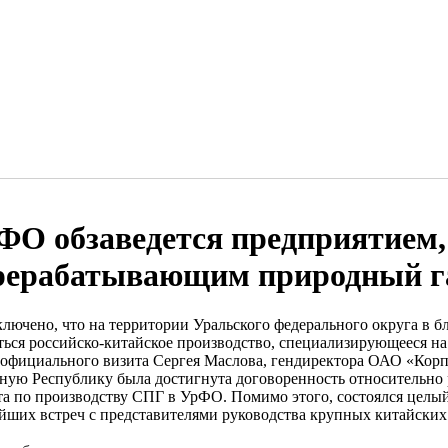
ФО обзаведется предприятием,
рерабатывающим природный г
ключено, что на территории Уральского федерального округа в 
ться российско-китайское производство, специализирующееся на 
 официального визита Сергея Маслова, гендиректора ОАО «Корп
ную Республику была достигнута договоренность относительно 
та по производству СПГ в УрФО. Помимо этого, состоялся целый
йших встреч с представителями руководства крупных китайских 