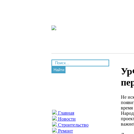
Ур
Найти
пе
Не ис
появи
время
Главная
Народ
проек
Новости
важне
Строительство
Ремонт