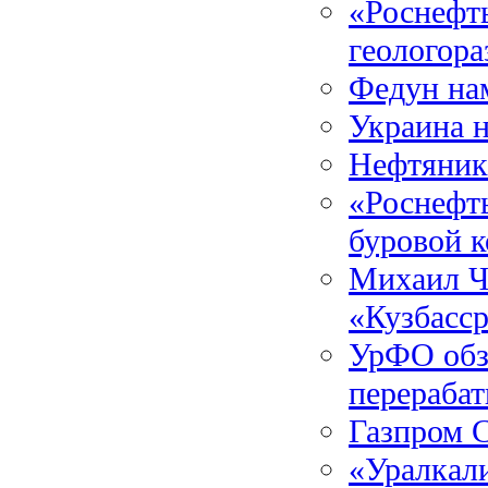
«Роснефть
геологора
Федун на
Украина н
Нефтяник
«Роснефт
буровой 
Михаил Ч
«Кузбасср
УрФО обз
перераба
Газпром 
«Уралкали