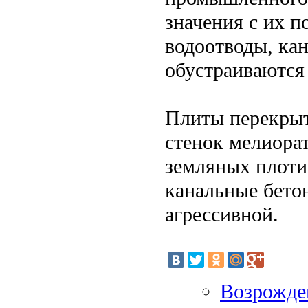
значения с их 
водоотводы, ка
обустраиваются
Плиты перекрыт
стенок мелиора
земляных плоти
канальные бето
агрессивной.
Возрожден