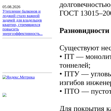
долговечностью
05.08.2026
ГОСТ 13015–20
Утепление балконов и
лоджий стало важной
задачей для владельцев
квартир, стремящихся
Разновидности
повысить
энергоэффективность...
Существуют нес
• ПТ — монолит
тоннелей;
• ПТУ — угловы
изгибов инжене
• ПТО — пустот
Для покрытия к