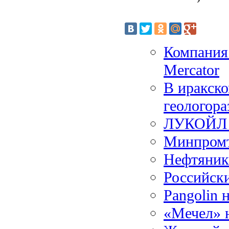
Компания 
Mercator
В иракско
геологора
ЛУКОЙЛ п
Минпромт
Нефтяник
Российск
Pangolin 
«Мечел» н