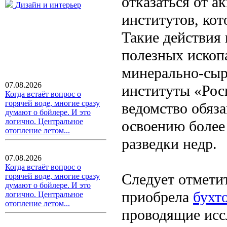
отказаться от а
Дизайн и интерьер
институтов, кот
Такие действия
полезных ископ
минерально-сыр
07.08.2026
институты «Рос
Когда встаёт вопрос о
горячей воде, многие сразу
ведомство обяза
думают о бойлере. И это
логично. Центральное
освоению более
отопление летом...
разведки недр.
07.08.2026
Когда встаёт вопрос о
Следует отметит
горячей воде, многие сразу
думают о бойлере. И это
приобрела
бухт
логично. Центральное
отопление летом...
проводящие исс