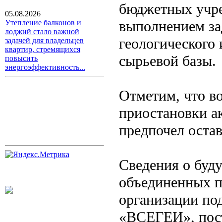
бюджетных учре
05.08.2026
выполнением за
Утепление балконов и
лоджий стало важной
геологического 
задачей для владельцев
квартир, стремящихся
сырьевой базы.
повысить
энергоэффективность...
Отметим, что во
приостановки а
предпочел остав
Сведения о буд
объединенных п
организации по
«ВСЕГЕИ», пост