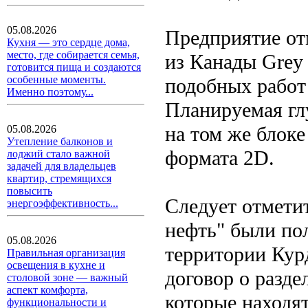
05.08.2026
Предприятие от
Кухня — это сердце дома,
место, где собирается семья,
из Канады Grey
готовится пища и создаются
особенные моменты.
подобных работ 
Именно поэтому...
Планируемая глу
на том же блок
05.08.2026
Утепление балконов и
формата 2D.
лоджий стало важной
задачей для владельцев
квартир, стремящихся
повысить
Следует отмети
энергоэффективность...
нефть" были по
05.08.2026
территории Кур
Правильная организация
освещения в кухне и
договор о разде
столовой зоне — важный
аспект комфорта,
которые находят
функциональности и