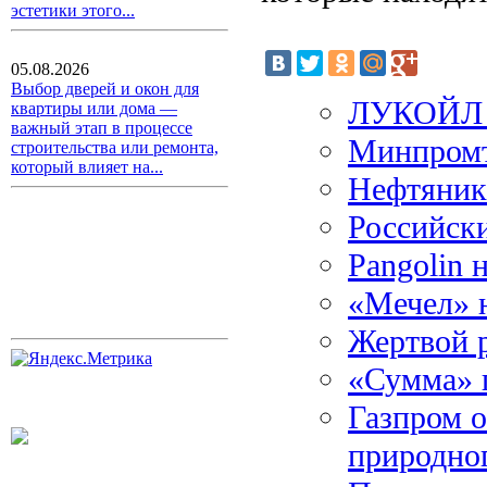
эстетики этого...
05.08.2026
Выбор дверей и окон для
ЛУКОЙЛ п
квартиры или дома —
важный этап в процессе
Минпромт
строительства или ремонта,
который влияет на...
Нефтяник
Российск
Pangolin 
«Мечел» н
Жертвой р
«Сумма» 
Газпром о
природног