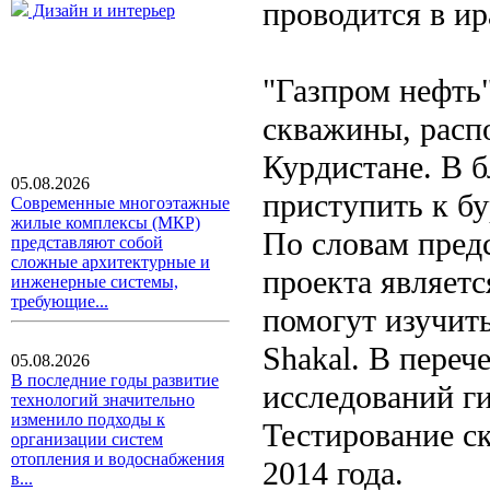
проводится в ир
Дизайн и интерьер
"Газпром нефть"
скважины, распо
Курдистане. В 
05.08.2026
приступить к б
Современные многоэтажные
жилые комплексы (МКР)
По словам пред
представляют собой
сложные архитектурные и
проекта являет
инженерные системы,
требующие...
помогут изучить
Shakal. В переч
05.08.2026
В последние годы развитие
исследований г
технологий значительно
изменило подходы к
Тестирование с
организации систем
отопления и водоснабжения
2014 года.
в...