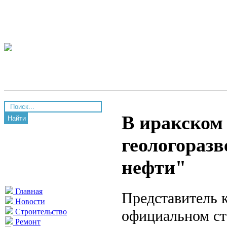
В иракском
Найти
геологораз
нефти"
Главная
Представитель 
Новости
официальном ста
Строительство
Ремонт